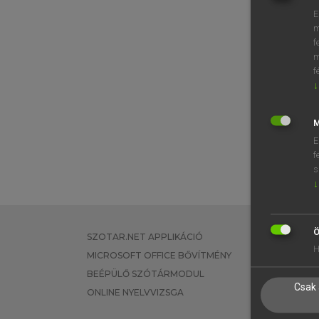
E
m
f
m
f
↓
M
E
f
s
↓
Ö
SZOTAR.NET APPLIKÁCIÓ
EGYÉNI FEL
H
MICROSOFT OFFICE BŐVÍTMÉNY
TANULÓKNA
BEÉPÜLŐ SZÓTÁRMODUL
OKTATÁSI I
Csak 
ONLINE NYELVVIZSGA
VÁLLALATI 