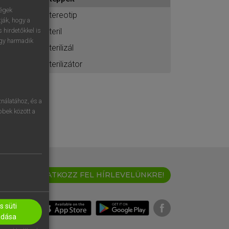
ához
ségek
stereotip
ják, hogy a
steril
 hirdetőkkel is
egy harmadik
sterilizál
sterilizátor
nálatához, és a
öbbek között a
IRATKOZZ FEL HÍRLEVELÜNKRE!
 süti
adása