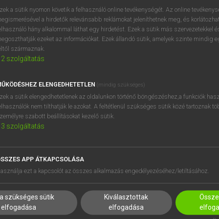
próbaverziójának elindítás
zek a sütik nyomon követik a felhasználó online tevékenységét. Az online tevékeny
BELÉPÉS
regisztrálok és
belépek
.
egismerésével a hirdetők relevánsabb reklámokat jeleníthetnek meg, és korlátozhat
elhasználó hány alkalommal láthat egy hirdetést. Ezek a sütik más szervezetekkel és
egoszthatják ezeket az információkat. Ezek állandó sütik, amelyek szinte mindig 
REGISZTRÁCIÓ
éltől származnak.
2
szolgáltatás
ŰKÖDÉSHEZ ELENGEDHETETLEN
(mindig szükséges)
zek a sütik elengedhetetlenek az oldalunkon történő böngészéshez,a funkciók hasz
elhasználók nem tilthatják le azokat. A feltétlenül szükséges sütik közé tartoznak t
zemélyre szabott beállításokat kezelő sütik.
3
szolgáltatás
SSZES APP ÁTKAPCSOLÁSA
HASZNÁLÓKNAK
SÚGÓ
asználja ezt a kapcsolót az összes alkalmazás engedélyezéséhez/letiltásához.
K
RÓLUNK
NTÉZMÉNYEKNEK
ELÉRHETŐSÉG
a szükséges sütik
Kiválasztottak
Összes
MEGOLDÁSOK
SÜTI BEÁLLÍTÁSOK
elfogadása
elfogadása
elfog