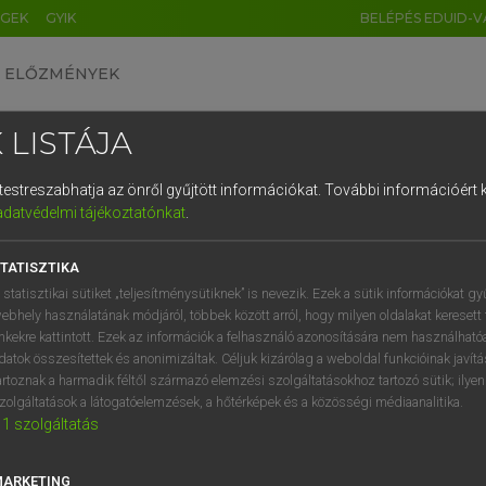
ÉGEK
GYIK
BELÉPÉS EDUID-V
ELŐZMÉNYEK
 LISTÁJA
és testreszabhatja az önről gyűjtött információkat.
További információért k
HU
DE
CN
FR
ES
IT
NL
RU
GR
adatvédelmi tájékoztatónkat
.
Y TAMÁS
1
2
3
4
5
6
7
8
9
ar−angol szótár
TATISZTIKA
q
w
e
r
t
z
u
i
 statisztikai sütiket „teljesítménysütiknek” is nevezik. Ezek a sütik információkat gy
ebhely használatának módjáról, többek között arról, hogy milyen oldalakat keresett 
a
s
d
f
g
h
j
k
l
é
inkekre kattintott. Ezek az információk a felhasználó azonosítására nem használható
datok összesítettek és anonimizáltak. Céljuk kizárólag a weboldal funkcióinak javít
í
y
x
c
v
b
n
m
,
.
artoznak a harmadik féltől származó elemzési szolgáltatásokhoz tartozó sütik; ilye
zolgáltatások a látogatóelemzések, a hőtérképek és a közösségi médiaanalitika.
VAN ELŐFIZETÉSED?
NINCS ELŐFIZETÉSED
1
szolgáltatás
előfizetésem a teljes szócikk
Nincs regisztrációm és előfiz
megtekintéséhez.
A szótár 2 órás, díjmente
MARKETING