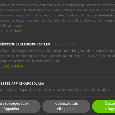
próbaverziójának elindítás
zek a sütik nyomon követik a felhasználó online tevékenységét. Az online tevékeny
BELÉPÉS
regisztrálok és
belépek
.
egismerésével a hirdetők relevánsabb reklámokat jeleníthetnek meg, és korlátozhat
elhasználó hány alkalommal láthat egy hirdetést. Ezek a sütik más szervezetekkel és
egoszthatják ezeket az információkat. Ezek állandó sütik, amelyek szinte mindig 
REGISZTRÁCIÓ
éltől származnak.
2
szolgáltatás
ŰKÖDÉSHEZ ELENGEDHETETLEN
(mindig szükséges)
zek a sütik elengedhetetlenek az oldalunkon történő böngészéshez,a funkciók hasz
elhasználók nem tilthatják le azokat. A feltétlenül szükséges sütik közé tartoznak t
zemélyre szabott beállításokat kezelő sütik.
3
szolgáltatás
SSZES APP ÁTKAPCSOLÁSA
HASZNÁLÓKNAK
SÚGÓ
asználja ezt a kapcsolót az összes alkalmazás engedélyezéséhez/letiltásához.
K
RÓLUNK
NTÉZMÉNYEKNEK
ELÉRHETŐSÉG
a szükséges sütik
Kiválasztottak
Összes
MEGOLDÁSOK
SÜTI BEÁLLÍTÁSOK
elfogadása
elfogadása
elfog