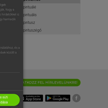
ához
ségek
spirituálé
ják, hogy a
spirituális
 hirdetőkkel is
egy harmadik
spiritusz
spirituszégő
nálatához, és a
öbbek között a
IRATKOZZ FEL HÍRLEVELÜNKRE!
 süti
adása