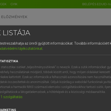
ÉGEK
GYIK
BELÉPÉS EDUID-V
ELŐZMÉNYEK
 LISTÁJA
és testreszabhatja az önről gyűjtött információkat.
További információért k
HU
DE
CN
FR
ES
IT
NL
RU
GR
adatvédelmi tájékoztatónkat
.
Y TAMÁS
1
2
3
4
5
6
7
8
9
ar−angol szótár
TATISZTIKA
q
w
e
r
t
z
u
i
 statisztikai sütiket „teljesítménysütiknek” is nevezik. Ezek a sütik információkat gy
ebhely használatának módjáról, többek között arról, hogy milyen oldalakat keresett 
a
s
d
f
g
h
j
k
l
é
inkekre kattintott. Ezek az információk a felhasználó azonosítására nem használható
datok összesítettek és anonimizáltak. Céljuk kizárólag a weboldal funkcióinak javít
í
y
x
c
v
b
n
m
,
.
artoznak a harmadik féltől származó elemzési szolgáltatásokhoz tartozó sütik; ilye
zolgáltatások a látogatóelemzések, a hőtérképek és a közösségi médiaanalitika.
VAN ELŐFIZETÉSED?
NINCS ELŐFIZETÉSED
1
szolgáltatás
előfizetésem a teljes szócikk
Nincs regisztrációm és előfiz
megtekintéséhez.
A szótár 2 órás, díjmente
MARKETING