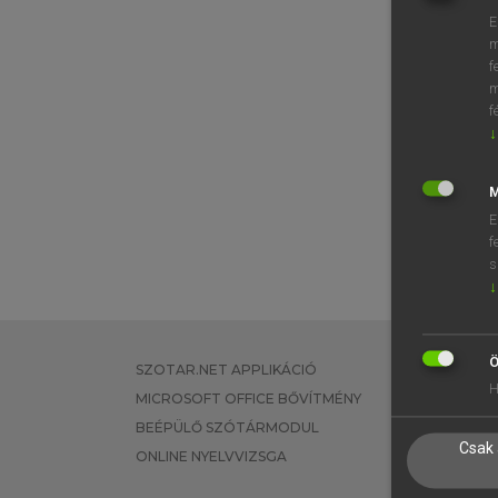
E
m
f
m
f
↓
M
E
f
s
↓
Ö
SZOTAR.NET APPLIKÁCIÓ
EGYÉNI FEL
H
MICROSOFT OFFICE BŐVÍTMÉNY
TANULÓKNA
BEÉPÜLŐ SZÓTÁRMODUL
OKTATÁSI I
Csak 
ONLINE NYELVVIZSGA
VÁLLALATI 