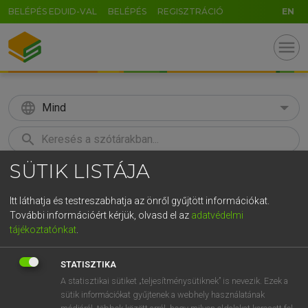
BELÉPÉS EDUID-VAL
BELÉPÉS
REGISZTRÁCIÓ
EN
menu
language
Mind
search
SÜTIK LISTÁJA
GR
KERESÉS
5
6
7
8
9
ö
ü
ó
Itt láthatja és testreszabhatja az önről gyűjtött információkat.
További információért kérjük, olvasd el az
adatvédelmi
r
t
z
u
i
o
p
ő
ú
MAGAY TAMÁS
tájékoztatónkat
.
Magyar−angol szótár
g
h
j
k
l
é
á
ű
Ω
STATISZTIKA
v
b
n
m
,
.
-
AltGr
A statisztikai sütiket „teljesítménysütiknek” is nevezik. Ezek a
sütik információkat gyűjtenek a webhely használatának