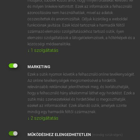
módjáról, többek között arról, hogy milyen oldalakat keresett fel
és milyen linkekre kattintott. Ezek az információk a felhasználó
VAN ELŐFIZETÉSED?
azonosítására nem használhatóak, mivel az adatok
összesítettek és anonimizáltak. Céljuk kizárólag a weboldal
Van előfizetésem a teljes szócikk megtekintéséhez.
funkcióinak javítása. Ezek közé tartoznak a harmadik féltől
származó elemzési szolgáltatásokhoz tartozó sütik; ilyen
BELÉPÉS
elemzési szolgáltatások a látogatóelemzések, a hőtérképek és a
közösségi médiaanalitika.
↓
1
szolgáltatás
MARKETING
Ezek a sütik nyomon követik a felhasználó online tevékenységét.
Az online tevékenységek megismerésével a hirdetők
NINCS ELŐFIZETÉSED?
relevánsabb reklámokat jeleníthetnek meg, és korlátozhatják,
Nincs regisztrációm és előfizetésem. A szótár 2 órás,
hogy a felhasználó hány alkalommal láthat egy hirdetést. Ezek a
díjmentes próbaverziójának elindításához regisztrálok és
sütik más szervezetekkel és hirdetőkkel is megoszthatják
belépek
.
ezeket az információkat. Ezek állandó sütik, amelyek szinte
mindig egy harmadik féltől származnak.
↓
2
szolgáltatás
REGISZTRÁCIÓ
MŰKÖDÉSHEZ ELENGEDHETETLEN
(mindig szükséges)