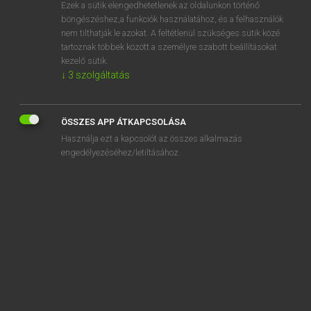
Ezek a sütik elengedhetetlenek az oldalunkon történő
böngészéshez,a funkciók használatához, és a felhasználók
nem tilthatják le azokat. A feltétlenül szükséges sütik közé
Magay Tamás
tartoznak többek között a személyre szabott beállításokat
MAGYAR−ANGOL SZÓTÁR
kezelő sütik.
↓
3
szolgáltatás
Kapcsolódó anyagok
segédszerkesztő
ÖSSZES APP ÁTKAPCSOLÁSA
segédszínész
Használja ezt a kapcsolót az összes alkalmazás
segédszolgálat
engedélyezéséhez/letiltásához.
segédszolgálatos
segédtanár
segédtétel
segédtiszt
segédtudomány
segél