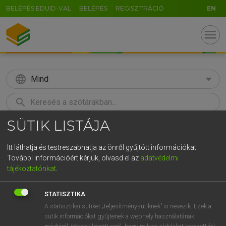
BELÉPÉS EDUID-VAL
BELÉPÉS
REGISZTRÁCIÓ
EN
menu
language
Mind
search
SÜTIK LISTÁJA
GR
KERESÉS
5
6
7
8
9
ö
ü
ó
Itt láthatja és testreszabhatja az önről gyűjtött információkat.
További információért kérjük, olvasd el az
adatvédelmi
r
t
z
u
i
o
p
ő
ú
MAGAY TAMÁS
tájékoztatónkat
.
Magyar−angol szótár
g
h
j
k
l
é
á
ű
Ω
STATISZTIKA
v
b
n
m
,
.
-
AltGr
A statisztikai sütiket „teljesítménysütiknek” is nevezik. Ezek a
sütik információkat gyűjtenek a webhely használatának