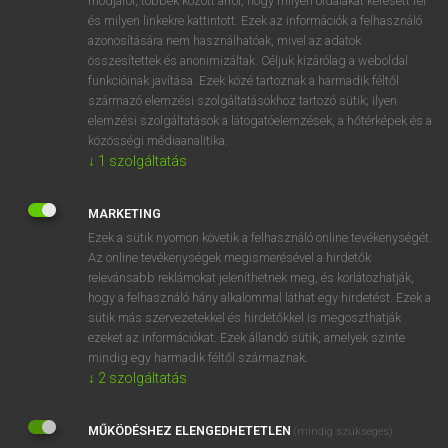
módjáról, többek között arról, hogy milyen oldalakat keresett fel
és milyen linkekre kattintott. Ezek az információk a felhasználó
VAN ELŐFIZETÉSED?
azonosítására nem használhatóak, mivel az adatok
összesítettek és anonimizáltak. Céljuk kizárólag a weboldal
Van előfizetésem a teljes szócikk megtekintéséhez.
funkcióinak javítása. Ezek közé tartoznak a harmadik féltől
származó elemzési szolgáltatásokhoz tartozó sütik; ilyen
BELÉPÉS
elemzési szolgáltatások a látogatóelemzések, a hőtérképek és a
közösségi médiaanalitika.
↓
1
szolgáltatás
MARKETING
Ezek a sütik nyomon követik a felhasználó online tevékenységét.
Az online tevékenységek megismerésével a hirdetők
NINCS ELŐFIZETÉSED?
relevánsabb reklámokat jeleníthetnek meg, és korlátozhatják,
Nincs regisztrációm és előfizetésem. A szótár 2 órás,
hogy a felhasználó hány alkalommal láthat egy hirdetést. Ezek a
díjmentes próbaverziójának elindításához regisztrálok és
sütik más szervezetekkel és hirdetőkkel is megoszthatják
belépek
.
ezeket az információkat. Ezek állandó sütik, amelyek szinte
mindig egy harmadik féltől származnak.
↓
2
szolgáltatás
REGISZTRÁCIÓ
MŰKÖDÉSHEZ ELENGEDHETETLEN
(mindig szükséges)