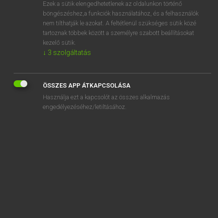
Ezek a sütik elengedhetetlenek az oldalunkon történő
böngészéshez,a funkciók használatához, és a felhasználók
nem tilthatják le azokat. A feltétlenül szükséges sütik közé
Magay Tamás
tartoznak többek között a személyre szabott beállításokat
MAGYAR−ANGOL SZÓTÁR
kezelő sütik.
↓
3
szolgáltatás
Kapcsolódó anyagok
rokkantsági
ÖSSZES APP ÁTKAPCSOLÁSA
rokokó
Használja ezt a kapcsolót az összes alkalmazás
rokon
engedélyezéséhez/letiltásához.
rokoni
rokonlátogatás
rokonság
rokonsági
rokonszenv
rokonszenves