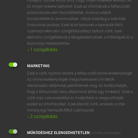
módjáról, többek között arról, hogy milyen oldalakat keresett fel
és milyen linkekre kattintott. Ezek az információk a felhasználó
VAN ELŐFIZETÉSED?
azonosítására nem használhatóak, mivel az adatok
összesítettek és anonimizáltak. Céljuk kizárólag a weboldal
Van előfizetésem a teljes szócikk megtekintéséhez.
funkcióinak javítása. Ezek közé tartoznak a harmadik féltől
származó elemzési szolgáltatásokhoz tartozó sütik; ilyen
BELÉPÉS
elemzési szolgáltatások a látogatóelemzések, a hőtérképek és a
közösségi médiaanalitika.
↓
1
szolgáltatás
MARKETING
Ezek a sütik nyomon követik a felhasználó online tevékenységét.
Az online tevékenységek megismerésével a hirdetők
NINCS ELŐFIZETÉSED?
relevánsabb reklámokat jeleníthetnek meg, és korlátozhatják,
Nincs regisztrációm és előfizetésem. A szótár 2 órás,
hogy a felhasználó hány alkalommal láthat egy hirdetést. Ezek a
díjmentes próbaverziójának elindításához regisztrálok és
sütik más szervezetekkel és hirdetőkkel is megoszthatják
belépek
.
ezeket az információkat. Ezek állandó sütik, amelyek szinte
mindig egy harmadik féltől származnak.
↓
2
szolgáltatás
REGISZTRÁCIÓ
MŰKÖDÉSHEZ ELENGEDHETETLEN
(mindig szükséges)