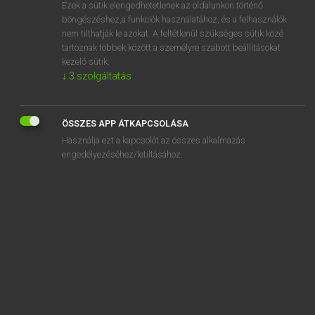
Ezek a sütik elengedhetetlenek az oldalunkon történő
böngészéshez,a funkciók használatához, és a felhasználók
nem tilthatják le azokat. A feltétlenül szükséges sütik közé
Magay Tamás
tartoznak többek között a személyre szabott beállításokat
MAGYAR−ANGOL SZÓTÁR
kezelő sütik.
↓
3
szolgáltatás
Kapcsolódó anyagok
rejtelem
ÖSSZES APP ÁTKAPCSOLÁSA
rejtelmes
Használja ezt a kapcsolót az összes alkalmazás
rejtély
engedélyezéséhez/letiltásához.
rejtélyes
rejtett
rejtjel
rejtjeles
rejtjelez
rejtjelkulcs