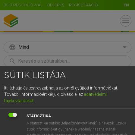
BELÉPÉS EDUID-VAL
BELÉPÉS
REGISZTRÁCIÓ
EN
menu
language
Mind
search
SÜTIK LISTÁJA
GR
KERESÉS
5
6
7
8
9
ö
ü
ó
Itt láthatja és testreszabhatja az önről gyűjtött információkat.
További információért kérjük, olvasd el az
adatvédelmi
r
t
z
u
i
o
p
ő
ú
MAGAY TAMÁS
tájékoztatónkat
.
Magyar−angol szótár
g
h
j
k
l
é
á
ű
Ω
STATISZTIKA
v
b
n
m
,
.
-
AltGr
A statisztikai sütiket „teljesítménysütiknek” is nevezik. Ezek a
sütik információkat gyűjtenek a webhely használatának