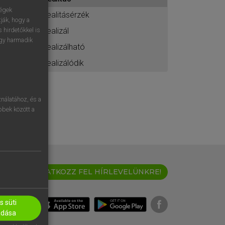
ához
ségek
realitásérzék
ják, hogy a
realizál
 hirdetőkkel is
egy harmadik
realizálható
realizálódik
nálatához, és a
öbbek között a
IRATKOZZ FEL HÍRLEVELÜNKRE!
 süti
adása