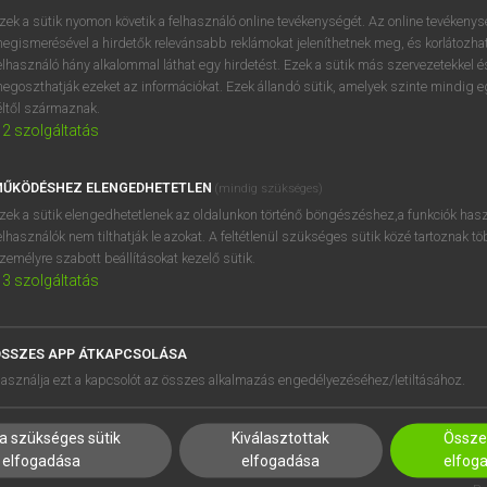
próbaverziójának elindítás
zek a sütik nyomon követik a felhasználó online tevékenységét. Az online tevékeny
BELÉPÉS
regisztrálok és
belépek
.
egismerésével a hirdetők relevánsabb reklámokat jeleníthetnek meg, és korlátozhat
elhasználó hány alkalommal láthat egy hirdetést. Ezek a sütik más szervezetekkel és
egoszthatják ezeket az információkat. Ezek állandó sütik, amelyek szinte mindig 
REGISZTRÁCIÓ
éltől származnak.
2
szolgáltatás
ŰKÖDÉSHEZ ELENGEDHETETLEN
(mindig szükséges)
zek a sütik elengedhetetlenek az oldalunkon történő böngészéshez,a funkciók hasz
elhasználók nem tilthatják le azokat. A feltétlenül szükséges sütik közé tartoznak t
zemélyre szabott beállításokat kezelő sütik.
3
szolgáltatás
SSZES APP ÁTKAPCSOLÁSA
HASZNÁLÓKNAK
SÚGÓ
asználja ezt a kapcsolót az összes alkalmazás engedélyezéséhez/letiltásához.
K
RÓLUNK
NTÉZMÉNYEKNEK
ELÉRHETŐSÉG
a szükséges sütik
Kiválasztottak
Összes
MEGOLDÁSOK
SÜTI BEÁLLÍTÁSOK
elfogadása
elfogadása
elfog