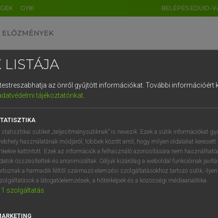
ÉGEK
GYIK
BELÉPÉS EDUID-V
ELŐZMÉNYEK
 LISTÁJA
és testreszabhatja az önről gyűjtött információkat.
További információért k
HU
DE
CN
FR
ES
IT
NL
RU
GR
adatvédelmi tájékoztatónkat
.
Y TAMÁS
1
2
3
4
5
6
7
8
9
ar−angol szótár
TATISZTIKA
q
w
e
r
t
z
u
i
 statisztikai sütiket „teljesítménysütiknek” is nevezik. Ezek a sütik információkat gy
ebhely használatának módjáról, többek között arról, hogy milyen oldalakat keresett 
a
s
d
f
g
h
j
k
l
é
inkekre kattintott. Ezek az információk a felhasználó azonosítására nem használható
datok összesítettek és anonimizáltak. Céljuk kizárólag a weboldal funkcióinak javít
í
y
x
c
v
b
n
m
,
.
artoznak a harmadik féltől származó elemzési szolgáltatásokhoz tartozó sütik; ilye
zolgáltatások a látogatóelemzések, a hőtérképek és a közösségi médiaanalitika.
VAN ELŐFIZETÉSED?
NINCS ELŐFIZETÉSED
1
szolgáltatás
előfizetésem a teljes szócikk
Nincs regisztrációm és előfiz
megtekintéséhez.
A szótár 2 órás, díjmente
MARKETING