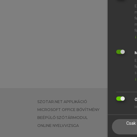
E
m
f
m
f
↓
M
E
f
s
↓
Ö
SZOTAR.NET APPLIKÁCIÓ
EGYÉNI FEL
H
MICROSOFT OFFICE BŐVÍTMÉNY
TANULÓKNA
BEÉPÜLŐ SZÓTÁRMODUL
OKTATÁSI I
Csak 
ONLINE NYELVVIZSGA
VÁLLALATI 