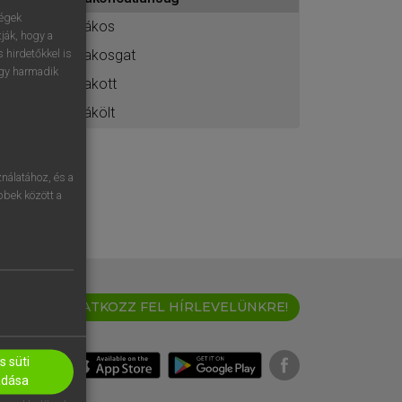
ához
ségek
rákos
ják, hogy a
rakosgat
 hirdetőkkel is
egy harmadik
rakott
rákölt
nálatához, és a
öbbek között a
IRATKOZZ FEL HÍRLEVELÜNKRE!
 süti
adása