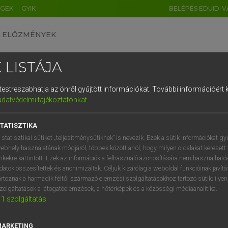
ÉGEK
GYIK
BELÉPÉS EDUID-V
ELŐZMÉNYEK
 LISTÁJA
és testreszabhatja az önről gyűjtött információkat.
További információért k
HU
DE
CN
FR
ES
IT
NL
RU
GR
adatvédelmi tájékoztatónkat
.
Y TAMÁS
1
2
3
4
5
6
7
8
9
ar−angol szótár
TATISZTIKA
q
w
e
r
t
z
u
i
 statisztikai sütiket „teljesítménysütiknek” is nevezik. Ezek a sütik információkat gy
ebhely használatának módjáról, többek között arról, hogy milyen oldalakat keresett 
a
s
d
f
g
h
j
k
l
é
inkekre kattintott. Ezek az információk a felhasználó azonosítására nem használható
datok összesítettek és anonimizáltak. Céljuk kizárólag a weboldal funkcióinak javít
í
y
x
c
v
b
n
m
,
.
artoznak a harmadik féltől származó elemzési szolgáltatásokhoz tartozó sütik; ilye
zolgáltatások a látogatóelemzések, a hőtérképek és a közösségi médiaanalitika.
VAN ELŐFIZETÉSED?
NINCS ELŐFIZETÉSED
1
szolgáltatás
előfizetésem a teljes szócikk
Nincs regisztrációm és előfiz
megtekintéséhez.
A szótár 2 órás, díjmente
MARKETING