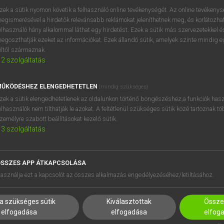
próbaverziójának elindítás
zek a sütik nyomon követik a felhasználó online tevékenységét. Az online tevékeny
BELÉPÉS
regisztrálok és
belépek
.
egismerésével a hirdetők relevánsabb reklámokat jeleníthetnek meg, és korlátozhat
elhasználó hány alkalommal láthat egy hirdetést. Ezek a sütik más szervezetekkel és
egoszthatják ezeket az információkat. Ezek állandó sütik, amelyek szinte mindig 
REGISZTRÁCIÓ
éltől származnak.
2
szolgáltatás
ŰKÖDÉSHEZ ELENGEDHETETLEN
(mindig szükséges)
zek a sütik elengedhetetlenek az oldalunkon történő böngészéshez,a funkciók hasz
elhasználók nem tilthatják le azokat. A feltétlenül szükséges sütik közé tartoznak t
zemélyre szabott beállításokat kezelő sütik.
3
szolgáltatás
SSZES APP ÁTKAPCSOLÁSA
HASZNÁLÓKNAK
SÚGÓ
asználja ezt a kapcsolót az összes alkalmazás engedélyezéséhez/letiltásához.
K
RÓLUNK
NTÉZMÉNYEKNEK
ELÉRHETŐSÉG
a szükséges sütik
Kiválasztottak
Összes
MEGOLDÁSOK
SÜTI BEÁLLÍTÁSOK
elfogadása
elfogadása
elfog