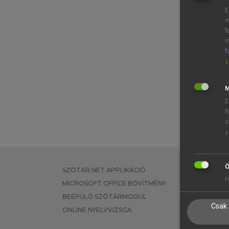
E
m
f
m
f
↓
M
E
f
s
↓
Ö
SZOTAR.NET APPLIKÁCIÓ
EGYÉNI FEL
H
MICROSOFT OFFICE BŐVÍTMÉNY
TANULÓKNA
BEÉPÜLŐ SZÓTÁRMODUL
OKTATÁSI I
Csak 
ONLINE NYELVVIZSGA
VÁLLALATI 