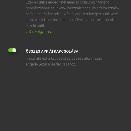
Ezek a sütik elengedhetetlenek az oldalunkon történő
böngészéshez,a funkciók használatához, és a felhasználók
nem tilthatják le azokat. A feltétlenül szükséges sütik közé
Magay Tamás
tartoznak többek között a személyre szabott beállításokat
MAGYAR−ANGOL SZÓTÁR
kezelő sütik.
↓
3
szolgáltatás
Kapcsolódó anyagok
pirulás
ÖSSZES APP ÁTKAPCSOLÁSA
pisa
Használja ezt a kapcsolót az összes alkalmazás
pisál
engedélyezéséhez/letiltásához.
pisi
pisil
pisis
piskóta
piskótaroló
piskótatekercs