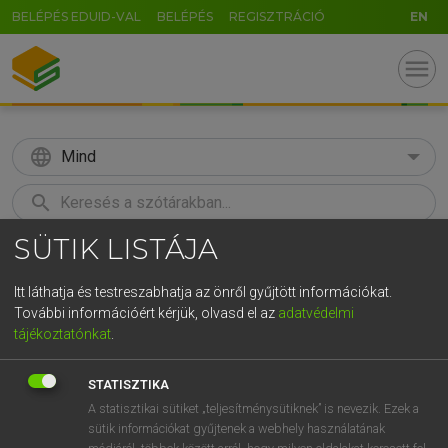
BELÉPÉS EDUID-VAL
BELÉPÉS
REGISZTRÁCIÓ
EN
menu
language
Mind
search
SÜTIK LISTÁJA
GR
KERESÉS
5
6
7
8
9
ö
ü
ó
Itt láthatja és testreszabhatja az önről gyűjtött információkat.
További információért kérjük, olvasd el az
adatvédelmi
r
t
z
u
i
o
p
ő
ú
MAGAY TAMÁS
tájékoztatónkat
.
Magyar−angol szótár
g
h
j
k
l
é
á
ű
Ω
STATISZTIKA
v
b
n
m
,
.
-
AltGr
A statisztikai sütiket „teljesítménysütiknek” is nevezik. Ezek a
sütik információkat gyűjtenek a webhely használatának