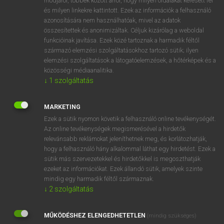
módjáról, többek között arról, hogy milyen oldalakat keresett fel
és milyen linkekre kattintott. Ezek az információk a felhasználó
VAN ELŐFIZETÉSED?
azonosítására nem használhatóak, mivel az adatok
összesítettek és anonimizáltak. Céljuk kizárólag a weboldal
Van előfizetésem a teljes szócikk megtekintéséhez.
funkcióinak javítása. Ezek közé tartoznak a harmadik féltől
származó elemzési szolgáltatásokhoz tartozó sütik; ilyen
BELÉPÉS
elemzési szolgáltatások a látogatóelemzések, a hőtérképek és a
közösségi médiaanalitika.
↓
1
szolgáltatás
MARKETING
Ezek a sütik nyomon követik a felhasználó online tevékenységét.
Az online tevékenységek megismerésével a hirdetők
NINCS ELŐFIZETÉSED?
relevánsabb reklámokat jeleníthetnek meg, és korlátozhatják,
Nincs regisztrációm és előfizetésem. A szótár 2 órás,
hogy a felhasználó hány alkalommal láthat egy hirdetést. Ezek a
díjmentes próbaverziójának elindításához regisztrálok és
sütik más szervezetekkel és hirdetőkkel is megoszthatják
belépek
.
ezeket az információkat. Ezek állandó sütik, amelyek szinte
mindig egy harmadik féltől származnak.
↓
2
szolgáltatás
REGISZTRÁCIÓ
MŰKÖDÉSHEZ ELENGEDHETETLEN
(mindig szükséges)