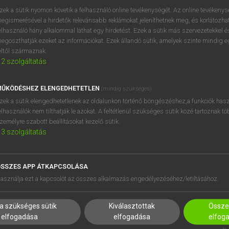
próbaverziójának elindítás
zek a sütik nyomon követik a felhasználó online tevékenységét. Az online tevékeny
BELÉPÉS
regisztrálok és
belépek
.
egismerésével a hirdetők relevánsabb reklámokat jeleníthetnek meg, és korlátozhat
elhasználó hány alkalommal láthat egy hirdetést. Ezek a sütik más szervezetekkel és
egoszthatják ezeket az információkat. Ezek állandó sütik, amelyek szinte mindig 
REGISZTRÁCIÓ
éltől származnak.
2
szolgáltatás
ŰKÖDÉSHEZ ELENGEDHETETLEN
(mindig szükséges)
zek a sütik elengedhetetlenek az oldalunkon történő böngészéshez,a funkciók hasz
elhasználók nem tilthatják le azokat. A feltétlenül szükséges sütik közé tartoznak t
zemélyre szabott beállításokat kezelő sütik.
3
szolgáltatás
SSZES APP ÁTKAPCSOLÁSA
HASZNÁLÓKNAK
SÚGÓ
asználja ezt a kapcsolót az összes alkalmazás engedélyezéséhez/letiltásához.
K
RÓLUNK
NTÉZMÉNYEKNEK
ELÉRHETŐSÉG
a szükséges sütik
Kiválasztottak
Összes
MEGOLDÁSOK
SÜTI BEÁLLÍTÁSOK
elfogadása
elfogadása
elfog