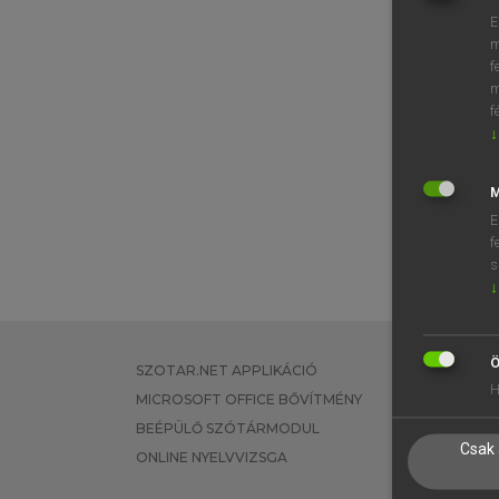
E
m
f
m
f
↓
M
E
f
s
↓
Ö
SZOTAR.NET APPLIKÁCIÓ
EGYÉNI FEL
H
MICROSOFT OFFICE BŐVÍTMÉNY
TANULÓKNA
BEÉPÜLŐ SZÓTÁRMODUL
OKTATÁSI I
Csak 
ONLINE NYELVVIZSGA
VÁLLALATI 