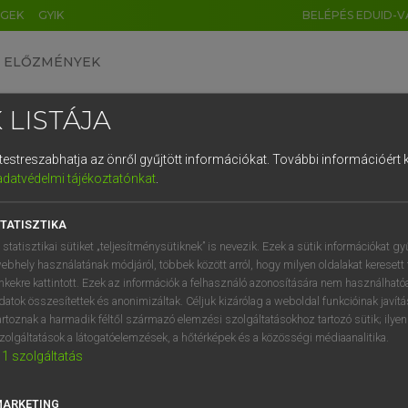
ÉGEK
GYIK
BELÉPÉS EDUID-V
ELŐZMÉNYEK
 LISTÁJA
és testreszabhatja az önről gyűjtött információkat.
További információért k
HU
DE
CN
FR
ES
IT
NL
RU
GR
adatvédelmi tájékoztatónkat
.
Y TAMÁS
1
2
3
4
5
6
7
8
9
ar−angol szótár
TATISZTIKA
q
w
e
r
t
z
u
i
 statisztikai sütiket „teljesítménysütiknek” is nevezik. Ezek a sütik információkat gy
ebhely használatának módjáról, többek között arról, hogy milyen oldalakat keresett 
a
s
d
f
g
h
j
k
l
é
inkekre kattintott. Ezek az információk a felhasználó azonosítására nem használható
datok összesítettek és anonimizáltak. Céljuk kizárólag a weboldal funkcióinak javít
í
y
x
c
v
b
n
m
,
.
artoznak a harmadik féltől származó elemzési szolgáltatásokhoz tartozó sütik; ilye
zolgáltatások a látogatóelemzések, a hőtérképek és a közösségi médiaanalitika.
VAN ELŐFIZETÉSED?
NINCS ELŐFIZETÉSED
1
szolgáltatás
előfizetésem a teljes szócikk
Nincs regisztrációm és előfiz
megtekintéséhez.
A szótár 2 órás, díjmente
MARKETING