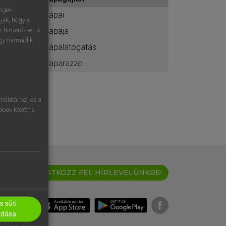
ához
ségek
pápai
ják, hogy a
papaja
 hirdetőkkel is
egy harmadik
pápalátogatás
paparazzo
nálatához, és a
öbbek között a
IRATKOZZ FEL HÍRLEVELÜNKRE!
 süti
adása