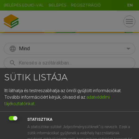
BELÉPÉS EDUID-VAL
BELÉPÉS
REGISZTRÁCIÓ
EN
menu
language
Mind
search
SÜTIK LISTÁJA
GR
KERESÉS
5
6
7
8
9
ö
ü
ó
Itt láthatja és testreszabhatja az önről gyűjtött információkat.
További információért kérjük, olvasd el az
adatvédelmi
r
t
z
u
i
o
p
ő
ú
MAGAY TAMÁS
tájékoztatónkat
.
Magyar−angol szótár
g
h
j
k
l
é
á
ű
Ω
STATISZTIKA
v
b
n
m
,
.
-
AltGr
A statisztikai sütiket „teljesítménysütiknek” is nevezik. Ezek a
sütik információkat gyűjtenek a webhely használatának