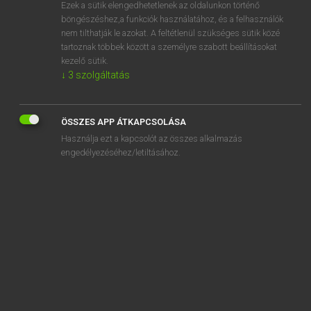
Ezek a sütik elengedhetetlenek az oldalunkon történő
böngészéshez,a funkciók használatához, és a felhasználók
nem tilthatják le azokat. A feltétlenül szükséges sütik közé
Magay Tamás
tartoznak többek között a személyre szabott beállításokat
MAGYAR−ANGOL SZÓTÁR
kezelő sütik.
↓
3
szolgáltatás
Kapcsolódó anyagok
pályamódosítás
ÖSSZES APP ÁTKAPCSOLÁSA
pályamunka
Használja ezt a kapcsolót az összes alkalmazás
pályamunkás
engedélyezéséhez/letiltásához.
pályamű
pályanyertes
pályaőr
pályasegéd
pályaszint
pályatárs