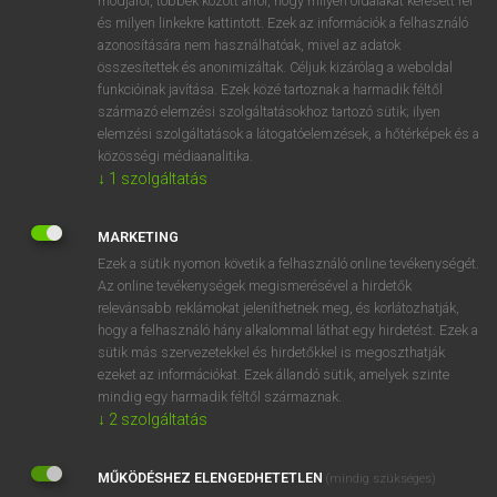
módjáról, többek között arról, hogy milyen oldalakat keresett fel
és milyen linkekre kattintott. Ezek az információk a felhasználó
VAN ELŐFIZETÉSED?
azonosítására nem használhatóak, mivel az adatok
összesítettek és anonimizáltak. Céljuk kizárólag a weboldal
Van előfizetésem a teljes szócikk megtekintéséhez.
funkcióinak javítása. Ezek közé tartoznak a harmadik féltől
származó elemzési szolgáltatásokhoz tartozó sütik; ilyen
BELÉPÉS
elemzési szolgáltatások a látogatóelemzések, a hőtérképek és a
közösségi médiaanalitika.
↓
1
szolgáltatás
MARKETING
Ezek a sütik nyomon követik a felhasználó online tevékenységét.
Az online tevékenységek megismerésével a hirdetők
NINCS ELŐFIZETÉSED?
relevánsabb reklámokat jeleníthetnek meg, és korlátozhatják,
Nincs regisztrációm és előfizetésem. A szótár 2 órás,
hogy a felhasználó hány alkalommal láthat egy hirdetést. Ezek a
díjmentes próbaverziójának elindításához regisztrálok és
sütik más szervezetekkel és hirdetőkkel is megoszthatják
belépek
.
ezeket az információkat. Ezek állandó sütik, amelyek szinte
mindig egy harmadik féltől származnak.
↓
2
szolgáltatás
REGISZTRÁCIÓ
MŰKÖDÉSHEZ ELENGEDHETETLEN
(mindig szükséges)