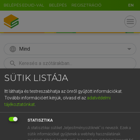
BELÉPÉS EDUID-VAL
BELÉPÉS
REGISZTRÁCIÓ
EN
menu
language
Mind
search
SÜTIK LISTÁJA
GR
KERESÉS
5
6
7
8
9
ö
ü
ó
Itt láthatja és testreszabhatja az önről gyűjtött információkat.
További információért kérjük, olvasd el az
adatvédelmi
r
t
z
u
i
o
p
ő
ú
MAGAY TAMÁS
tájékoztatónkat
.
Magyar−angol szótár
g
h
j
k
l
é
á
ű
Ω
STATISZTIKA
v
b
n
m
,
.
-
AltGr
A statisztikai sütiket „teljesítménysütiknek” is nevezik. Ezek a
sütik információkat gyűjtenek a webhely használatának