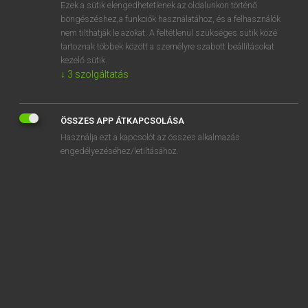
Ezek a sütik elengedhetetlenek az oldalunkon történő
böngészéshez,a funkciók használatához, és a felhasználók
nem tilthatják le azokat. A feltétlenül szükséges sütik közé
Magay Tamás
tartoznak többek között a személyre szabott beállításokat
MAGYAR−ANGOL SZÓTÁR
kezelő sütik.
↓
3
szolgáltatás
Kapcsolódó anyagok
összeurópai
ÖSSZES APP ÁTKAPCSOLÁSA
összeül
Használja ezt a kapcsolót az összes alkalmazás
összeüt
engedélyezéséhez/letiltásához.
összeütközés
összeütközik
összeütődik
összevág
összevagdal
összevágó