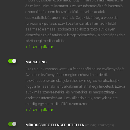
módjáról, többek között arról, hogy milyen oldalakat keresett fel
és milyen linkekre kattintott. Ezek az információk a felhasználó
VAN ELŐFIZETÉSED?
azonosítására nem használhatóak, mivel az adatok
összesítettek és anonimizáltak. Céljuk kizárólag a weboldal
Van előfizetésem a teljes szócikk megtekintéséhez.
funkcióinak javítása. Ezek közé tartoznak a harmadik féltől
származó elemzési szolgáltatásokhoz tartozó sütik; ilyen
BELÉPÉS
elemzési szolgáltatások a látogatóelemzések, a hőtérképek és a
közösségi médiaanalitika.
↓
1
szolgáltatás
MARKETING
Ezek a sütik nyomon követik a felhasználó online tevékenységét.
Az online tevékenységek megismerésével a hirdetők
NINCS ELŐFIZETÉSED?
relevánsabb reklámokat jeleníthetnek meg, és korlátozhatják,
Nincs regisztrációm és előfizetésem. A szótár 2 órás,
hogy a felhasználó hány alkalommal láthat egy hirdetést. Ezek a
díjmentes próbaverziójának elindításához regisztrálok és
sütik más szervezetekkel és hirdetőkkel is megoszthatják
belépek
.
ezeket az információkat. Ezek állandó sütik, amelyek szinte
mindig egy harmadik féltől származnak.
↓
2
szolgáltatás
REGISZTRÁCIÓ
MŰKÖDÉSHEZ ELENGEDHETETLEN
(mindig szükséges)