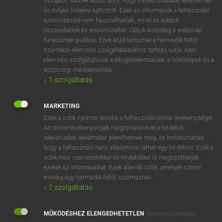
módjáról, többek között arról, hogy milyen oldalakat keresett fel
és milyen linkekre kattintott. Ezek az információk a felhasználó
VAN ELŐFIZETÉSED?
azonosítására nem használhatóak, mivel az adatok
összesítettek és anonimizáltak. Céljuk kizárólag a weboldal
Van előfizetésem a teljes szócikk megtekintéséhez.
funkcióinak javítása. Ezek közé tartoznak a harmadik féltől
származó elemzési szolgáltatásokhoz tartozó sütik; ilyen
BELÉPÉS
elemzési szolgáltatások a látogatóelemzések, a hőtérképek és a
közösségi médiaanalitika.
↓
1
szolgáltatás
MARKETING
Ezek a sütik nyomon követik a felhasználó online tevékenységét.
Az online tevékenységek megismerésével a hirdetők
NINCS ELŐFIZETÉSED?
relevánsabb reklámokat jeleníthetnek meg, és korlátozhatják,
Nincs regisztrációm és előfizetésem. A szótár 2 órás,
hogy a felhasználó hány alkalommal láthat egy hirdetést. Ezek a
díjmentes próbaverziójának elindításához regisztrálok és
sütik más szervezetekkel és hirdetőkkel is megoszthatják
belépek
.
ezeket az információkat. Ezek állandó sütik, amelyek szinte
mindig egy harmadik féltől származnak.
↓
2
szolgáltatás
REGISZTRÁCIÓ
MŰKÖDÉSHEZ ELENGEDHETETLEN
(mindig szükséges)