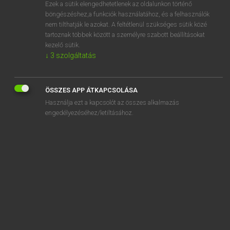
Ezek a sütik elengedhetetlenek az oldalunkon történő
böngészéshez,a funkciók használatához, és a felhasználók
nem tilthatják le azokat. A feltétlenül szükséges sütik közé
Magay Tamás
tartoznak többek között a személyre szabott beállításokat
MAGYAR−ANGOL SZÓTÁR
kezelő sütik.
↓
3
szolgáltatás
Kapcsolódó anyagok
odalő
ÖSSZES APP ÁTKAPCSOLÁSA
odalök
Használja ezt a kapcsolót az összes alkalmazás
odamegy
engedélyezéséhez/letiltásához.
odamenekül
odamenet
odamerészkedik
odamondogat
odamutat
odanéz