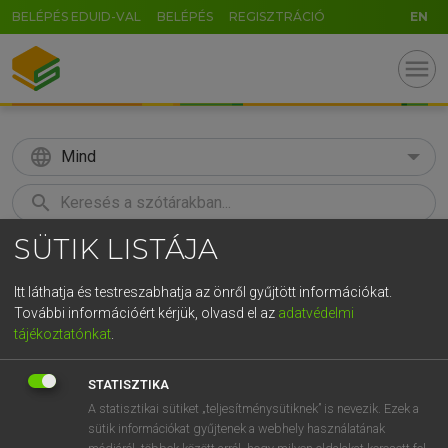
BELÉPÉS EDUID-VAL
BELÉPÉS
REGISZTRÁCIÓ
EN
menu
language
Mind
search
SÜTIK LISTÁJA
GR
KERESÉS
5
6
7
8
9
ö
ü
ó
Itt láthatja és testreszabhatja az önről gyűjtött információkat.
További információért kérjük, olvasd el az
adatvédelmi
r
t
z
u
i
o
p
ő
ú
MAGAY TAMÁS
tájékoztatónkat
.
Magyar−angol szótár
g
h
j
k
l
é
á
ű
Ω
STATISZTIKA
v
b
n
m
,
.
-
AltGr
A statisztikai sütiket „teljesítménysütiknek” is nevezik. Ezek a
sütik információkat gyűjtenek a webhely használatának