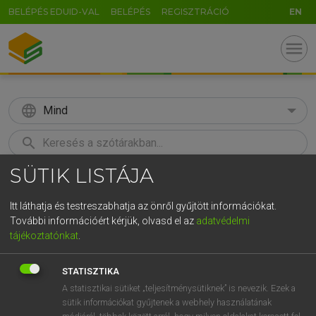
BELÉPÉS EDUID-VAL
BELÉPÉS
REGISZTRÁCIÓ
EN
menu
language
Mind
search
SÜTIK LISTÁJA
GR
KERESÉS
5
6
7
8
9
ö
ü
ó
Itt láthatja és testreszabhatja az önről gyűjtött információkat.
További információért kérjük, olvasd el az
adatvédelmi
r
t
z
u
i
o
p
ő
ú
MAGAY TAMÁS
tájékoztatónkat
.
Magyar−angol szótár
g
h
j
k
l
é
á
ű
Ω
STATISZTIKA
v
b
n
m
,
.
-
AltGr
A statisztikai sütiket „teljesítménysütiknek” is nevezik. Ezek a
sütik információkat gyűjtenek a webhely használatának