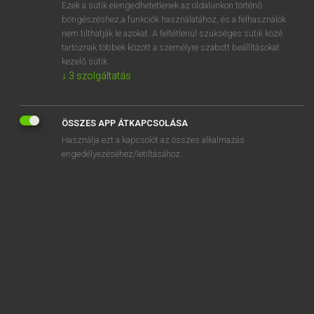
Ezek a sütik elengedhetetlenek az oldalunkon történő
böngészéshez,a funkciók használatához, és a felhasználók
nem tilthatják le azokat. A feltétlenül szükséges sütik közé
Magay Tamás
tartoznak többek között a személyre szabott beállításokat
MAGYAR−ANGOL SZÓTÁR
kezelő sütik.
↓
3
szolgáltatás
Kapcsolódó anyagok
neveltet
ÖSSZES APP ÁTKAPCSOLÁSA
neveltetés
Használja ezt a kapcsolót az összes alkalmazás
névérték
engedélyezéséhez/letiltásához.
neves
nevesít
nevet
nevetés
nevetgél
nevetgélés