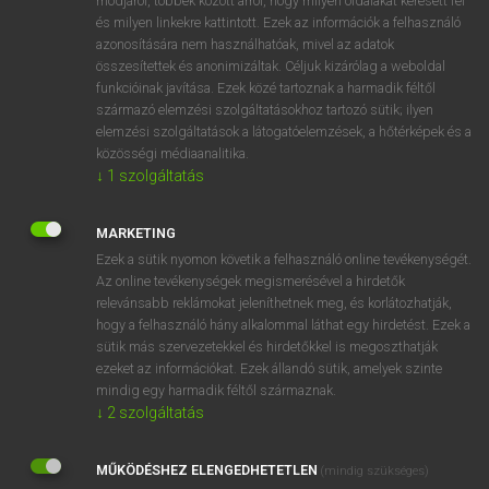
módjáról, többek között arról, hogy milyen oldalakat keresett fel
és milyen linkekre kattintott. Ezek az információk a felhasználó
VAN ELŐFIZETÉSED?
azonosítására nem használhatóak, mivel az adatok
összesítettek és anonimizáltak. Céljuk kizárólag a weboldal
Van előfizetésem a teljes szócikk megtekintéséhez.
funkcióinak javítása. Ezek közé tartoznak a harmadik féltől
származó elemzési szolgáltatásokhoz tartozó sütik; ilyen
BELÉPÉS
elemzési szolgáltatások a látogatóelemzések, a hőtérképek és a
közösségi médiaanalitika.
↓
1
szolgáltatás
MARKETING
Ezek a sütik nyomon követik a felhasználó online tevékenységét.
Az online tevékenységek megismerésével a hirdetők
NINCS ELŐFIZETÉSED?
relevánsabb reklámokat jeleníthetnek meg, és korlátozhatják,
Nincs regisztrációm és előfizetésem. A szótár 2 órás,
hogy a felhasználó hány alkalommal láthat egy hirdetést. Ezek a
díjmentes próbaverziójának elindításához regisztrálok és
sütik más szervezetekkel és hirdetőkkel is megoszthatják
belépek
.
ezeket az információkat. Ezek állandó sütik, amelyek szinte
mindig egy harmadik féltől származnak.
↓
2
szolgáltatás
REGISZTRÁCIÓ
MŰKÖDÉSHEZ ELENGEDHETETLEN
(mindig szükséges)