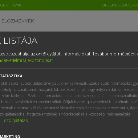
ÉGEK
GYIK
BELÉPÉS EDUID-V
ELŐZMÉNYEK
 LISTÁJA
és testreszabhatja az önről gyűjtött információkat.
További információért k
HU
DE
CN
FR
ES
IT
NL
RU
GR
adatvédelmi tájékoztatónkat
.
Y TAMÁS
1
2
3
4
5
6
7
8
9
ar−angol szótár
TATISZTIKA
q
w
e
r
t
z
u
i
 statisztikai sütiket „teljesítménysütiknek” is nevezik. Ezek a sütik információkat gy
ebhely használatának módjáról, többek között arról, hogy milyen oldalakat keresett 
a
s
d
f
g
h
j
k
l
é
inkekre kattintott. Ezek az információk a felhasználó azonosítására nem használható
datok összesítettek és anonimizáltak. Céljuk kizárólag a weboldal funkcióinak javít
í
y
x
c
v
b
n
m
,
.
artoznak a harmadik féltől származó elemzési szolgáltatásokhoz tartozó sütik; ilye
zolgáltatások a látogatóelemzések, a hőtérképek és a közösségi médiaanalitika.
VAN ELŐFIZETÉSED?
NINCS ELŐFIZETÉSED
1
szolgáltatás
előfizetésem a teljes szócikk
Nincs regisztrációm és előfiz
megtekintéséhez.
A szótár 2 órás, díjmente
MARKETING