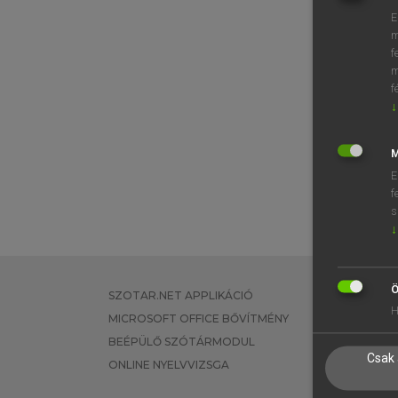
E
m
f
m
f
↓
M
E
f
s
↓
Ö
SZOTAR.NET APPLIKÁCIÓ
EGYÉNI FEL
H
MICROSOFT OFFICE BŐVÍTMÉNY
TANULÓKNA
BEÉPÜLŐ SZÓTÁRMODUL
OKTATÁSI I
Csak 
ONLINE NYELVVIZSGA
VÁLLALATI 