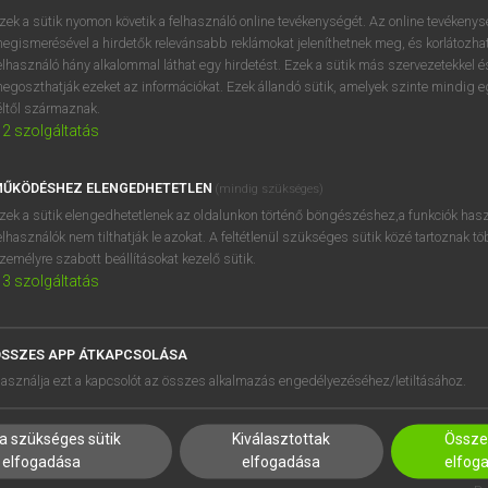
próbaverziójának elindítás
zek a sütik nyomon követik a felhasználó online tevékenységét. Az online tevékeny
BELÉPÉS
regisztrálok és
belépek
.
egismerésével a hirdetők relevánsabb reklámokat jeleníthetnek meg, és korlátozhat
elhasználó hány alkalommal láthat egy hirdetést. Ezek a sütik más szervezetekkel és
egoszthatják ezeket az információkat. Ezek állandó sütik, amelyek szinte mindig 
REGISZTRÁCIÓ
éltől származnak.
2
szolgáltatás
ŰKÖDÉSHEZ ELENGEDHETETLEN
(mindig szükséges)
zek a sütik elengedhetetlenek az oldalunkon történő böngészéshez,a funkciók hasz
elhasználók nem tilthatják le azokat. A feltétlenül szükséges sütik közé tartoznak t
zemélyre szabott beállításokat kezelő sütik.
3
szolgáltatás
SSZES APP ÁTKAPCSOLÁSA
HASZNÁLÓKNAK
SÚGÓ
asználja ezt a kapcsolót az összes alkalmazás engedélyezéséhez/letiltásához.
K
RÓLUNK
NTÉZMÉNYEKNEK
ELÉRHETŐSÉG
a szükséges sütik
Kiválasztottak
Összes
MEGOLDÁSOK
SÜTI BEÁLLÍTÁSOK
elfogadása
elfogadása
elfog