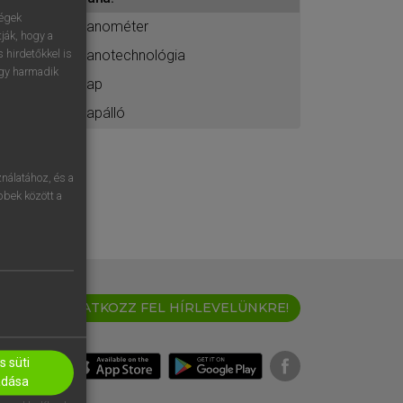
ához
ségek
nanométer
ják, hogy a
nanotechnológia
 hirdetőkkel is
egy harmadik
nap
napálló
nálatához, és a
öbbek között a
IRATKOZZ FEL HÍRLEVELÜNKRE!
 süti
adása