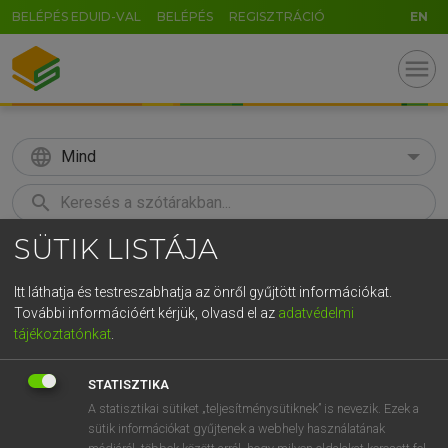
BELÉPÉS EDUID-VAL
BELÉPÉS
REGISZTRÁCIÓ
EN
menu
language
Mind
search
SÜTIK LISTÁJA
GR
KERESÉS
5
6
7
8
9
ö
ü
ó
Itt láthatja és testreszabhatja az önről gyűjtött információkat.
További információért kérjük, olvasd el az
adatvédelmi
r
t
z
u
i
o
p
ő
ú
MAGAY TAMÁS
tájékoztatónkat
.
Magyar−angol szótár
g
h
j
k
l
é
á
ű
Ω
STATISZTIKA
v
b
n
m
,
.
-
AltGr
A statisztikai sütiket „teljesítménysütiknek” is nevezik. Ezek a
sütik információkat gyűjtenek a webhely használatának