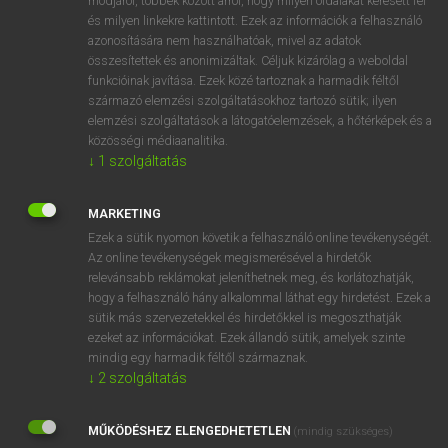
módjáról, többek között arról, hogy milyen oldalakat keresett fel
és milyen linkekre kattintott. Ezek az információk a felhasználó
VAN ELŐFIZETÉSED?
azonosítására nem használhatóak, mivel az adatok
összesítettek és anonimizáltak. Céljuk kizárólag a weboldal
Van előfizetésem a teljes szócikk megtekintéséhez.
funkcióinak javítása. Ezek közé tartoznak a harmadik féltől
származó elemzési szolgáltatásokhoz tartozó sütik; ilyen
BELÉPÉS
elemzési szolgáltatások a látogatóelemzések, a hőtérképek és a
közösségi médiaanalitika.
↓
1
szolgáltatás
MARKETING
Ezek a sütik nyomon követik a felhasználó online tevékenységét.
Az online tevékenységek megismerésével a hirdetők
NINCS ELŐFIZETÉSED?
relevánsabb reklámokat jeleníthetnek meg, és korlátozhatják,
Nincs regisztrációm és előfizetésem. A szótár 2 órás,
hogy a felhasználó hány alkalommal láthat egy hirdetést. Ezek a
díjmentes próbaverziójának elindításához regisztrálok és
sütik más szervezetekkel és hirdetőkkel is megoszthatják
belépek
.
ezeket az információkat. Ezek állandó sütik, amelyek szinte
mindig egy harmadik féltől származnak.
↓
2
szolgáltatás
REGISZTRÁCIÓ
MŰKÖDÉSHEZ ELENGEDHETETLEN
(mindig szükséges)