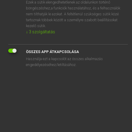
Ezek a sütik elengedhetetlenek az oldalunkon történő
böngészéshez,a funkciók használatához, és a felhasználók
nem tilthatják le azokat. A feltétlenül szükséges sütik közé
Magay Tamás
tartoznak többek között a személyre szabott beállításokat
MAGYAR−ANGOL SZÓTÁR
kezelő sütik.
↓
3
szolgáltatás
Kapcsolódó anyagok
mutató
ÖSSZES APP ÁTKAPCSOLÁSA
mutatós
Használja ezt a kapcsolót az összes alkalmazás
mutatószám
engedélyezéséhez/letiltásához.
mutatóujj
mutatvány
mutatványos
mutatványosbódé
mutatványszám
mutogat