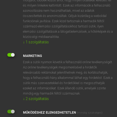
módjáról, többek között arról, hogy milyen oldalakat keresett fel
és milyen linkekre kattintott. Ezek az információk a felhasználó
VAN ELŐFIZETÉSED?
azonosítására nem használhatóak, mivel az adatok
összesítettek és anonimizáltak. Céljuk kizárólag a weboldal
Van előfizetésem a teljes szócikk megtekintéséhez.
funkcióinak javítása. Ezek közé tartoznak a harmadik féltől
származó elemzési szolgáltatásokhoz tartozó sütik; ilyen
BELÉPÉS
elemzési szolgáltatások a látogatóelemzések, a hőtérképek és a
közösségi médiaanalitika.
↓
1
szolgáltatás
MARKETING
Ezek a sütik nyomon követik a felhasználó online tevékenységét.
Az online tevékenységek megismerésével a hirdetők
NINCS ELŐFIZETÉSED?
relevánsabb reklámokat jeleníthetnek meg, és korlátozhatják,
Nincs regisztrációm és előfizetésem. A szótár 2 órás,
hogy a felhasználó hány alkalommal láthat egy hirdetést. Ezek a
díjmentes próbaverziójának elindításához regisztrálok és
sütik más szervezetekkel és hirdetőkkel is megoszthatják
belépek
.
ezeket az információkat. Ezek állandó sütik, amelyek szinte
mindig egy harmadik féltől származnak.
↓
2
szolgáltatás
REGISZTRÁCIÓ
MŰKÖDÉSHEZ ELENGEDHETETLEN
(mindig szükséges)