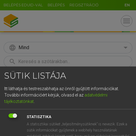
BELÉPÉS EDUID-VAL
BELÉPÉS
REGISZTRÁCIÓ
EN
menu
language
Mind
search
SÜTIK LISTÁJA
GR
KERESÉS
5
6
7
8
9
ö
ü
ó
Itt láthatja és testreszabhatja az önről gyűjtött információkat.
További információért kérjük, olvasd el az
adatvédelmi
r
t
z
u
i
o
p
ő
ú
MAGAY TAMÁS
tájékoztatónkat
.
Magyar−angol szótár
g
h
j
k
l
é
á
ű
Ω
STATISZTIKA
v
b
n
m
,
.
-
AltGr
A statisztikai sütiket „teljesítménysütiknek” is nevezik. Ezek a
sütik információkat gyűjtenek a webhely használatának