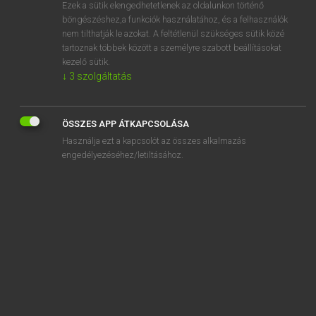
Ezek a sütik elengedhetetlenek az oldalunkon történő
böngészéshez,a funkciók használatához, és a felhasználók
nem tilthatják le azokat. A feltétlenül szükséges sütik közé
Magay Tamás
tartoznak többek között a személyre szabott beállításokat
MAGYAR−ANGOL SZÓTÁR
kezelő sütik.
↓
3
szolgáltatás
Kapcsolódó anyagok
minuciózus
ÖSSZES APP ÁTKAPCSOLÁSA
mínusz
Használja ezt a kapcsolót az összes alkalmazás
mínuszjel
engedélyezéséhez/letiltásához.
minyon
mióta
mire
mirelit
mirha
miriád