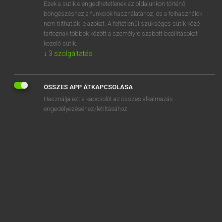
Ezek a sütik elengedhetetlenek az oldalunkon történő
böngészéshez,a funkciók használatához, és a felhasználók
nem tilthatják le azokat. A feltétlenül szükséges sütik közé
Magay Tamás
tartoznak többek között a személyre szabott beállításokat
MAGYAR−ANGOL SZÓTÁR
kezelő sütik.
↓
3
szolgáltatás
Kapcsolódó anyagok
migránsáradat
ÖSSZES APP ÁTKAPCSOLÁSA
migránskártya
Használja ezt a kapcsolót az összes alkalmazás
migránsválság
engedélyezéséhez/letiltásához.
migránsvízum
migrén
Mihály
mihaszna
mihelyt
mihez