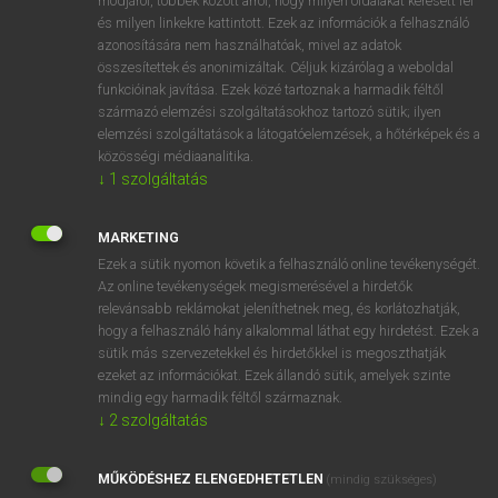
módjáról, többek között arról, hogy milyen oldalakat keresett fel
és milyen linkekre kattintott. Ezek az információk a felhasználó
VAN ELŐFIZETÉSED?
azonosítására nem használhatóak, mivel az adatok
összesítettek és anonimizáltak. Céljuk kizárólag a weboldal
Van előfizetésem a teljes szócikk megtekintéséhez.
funkcióinak javítása. Ezek közé tartoznak a harmadik féltől
származó elemzési szolgáltatásokhoz tartozó sütik; ilyen
BELÉPÉS
elemzési szolgáltatások a látogatóelemzések, a hőtérképek és a
közösségi médiaanalitika.
↓
1
szolgáltatás
MARKETING
Ezek a sütik nyomon követik a felhasználó online tevékenységét.
Az online tevékenységek megismerésével a hirdetők
NINCS ELŐFIZETÉSED?
relevánsabb reklámokat jeleníthetnek meg, és korlátozhatják,
Nincs regisztrációm és előfizetésem. A szótár 2 órás,
hogy a felhasználó hány alkalommal láthat egy hirdetést. Ezek a
díjmentes próbaverziójának elindításához regisztrálok és
sütik más szervezetekkel és hirdetőkkel is megoszthatják
belépek
.
ezeket az információkat. Ezek állandó sütik, amelyek szinte
mindig egy harmadik féltől származnak.
↓
2
szolgáltatás
REGISZTRÁCIÓ
MŰKÖDÉSHEZ ELENGEDHETETLEN
(mindig szükséges)