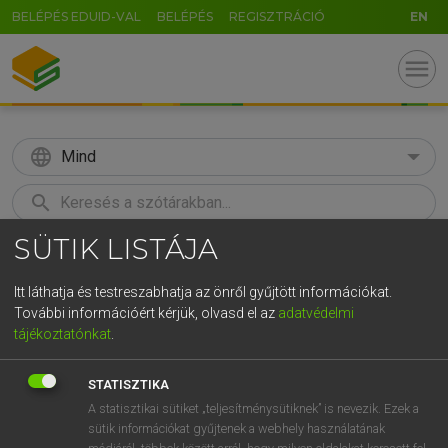
BELÉPÉS EDUID-VAL
BELÉPÉS
REGISZTRÁCIÓ
EN
menu
language
Mind
search
SÜTIK LISTÁJA
GR
KERESÉS
5
6
7
8
9
ö
ü
ó
Itt láthatja és testreszabhatja az önről gyűjtött információkat.
További információért kérjük, olvasd el az
adatvédelmi
r
t
z
u
i
o
p
ő
ú
MAGAY TAMÁS
tájékoztatónkat
.
Magyar−angol szótár
g
h
j
k
l
é
á
ű
Ω
STATISZTIKA
v
b
n
m
,
.
-
AltGr
A statisztikai sütiket „teljesítménysütiknek” is nevezik. Ezek a
sütik információkat gyűjtenek a webhely használatának