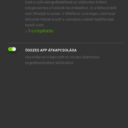
Ezek a sütik elengedhetetlenek az oldalunkon történő
böngészéshez,a funkciók használatához, és a felhasználók
nem tilthatják le azokat. A feltétlenül szükséges sütik közé
Magay Tamás
tartoznak többek között a személyre szabott beállításokat
MAGYAR−ANGOL SZÓTÁR
kezelő sütik.
↓
3
szolgáltatás
Kapcsolódó anyagok
mgtsz
ÖSSZES APP ÁTKAPCSOLÁSA
mi
Használja ezt a kapcsolót az összes alkalmazás
miákol
engedélyezéséhez/letiltásához.
mialatt
miáltal
Mianmar
mianmari
Miasszonyunk
miatt