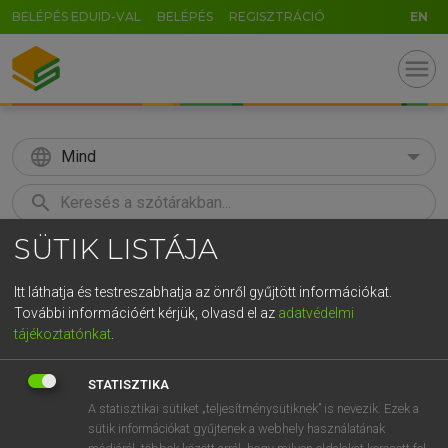
BELÉPÉS EDUID-VAL
BELÉPÉS
REGISZTRÁCIÓ
EN
menu
language
Mind
search
SÜTIK LISTÁJA
GR
KERESÉS
5
6
7
8
9
ö
ü
ó
Itt láthatja és testreszabhatja az önről gyűjtött információkat.
További információért kérjük, olvasd el az
adatvédelmi
r
t
z
u
i
o
p
ő
ú
MAGAY TAMÁS
tájékoztatónkat
.
Magyar−angol szótár
g
h
j
k
l
é
á
ű
Ω
STATISZTIKA
v
b
n
m
,
.
-
AltGr
A statisztikai sütiket „teljesítménysütiknek” is nevezik. Ezek a
sütik információkat gyűjtenek a webhely használatának