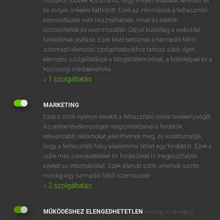
módjáról, többek között arról, hogy milyen oldalakat keresett fel
és milyen linkekre kattintott. Ezek az információk a felhasználó
VAN ELŐFIZETÉSED?
azonosítására nem használhatóak, mivel az adatok
összesítettek és anonimizáltak. Céljuk kizárólag a weboldal
Van előfizetésem a teljes szócikk megtekintéséhez.
funkcióinak javítása. Ezek közé tartoznak a harmadik féltől
származó elemzési szolgáltatásokhoz tartozó sütik; ilyen
BELÉPÉS
elemzési szolgáltatások a látogatóelemzések, a hőtérképek és a
közösségi médiaanalitika.
↓
1
szolgáltatás
MARKETING
Ezek a sütik nyomon követik a felhasználó online tevékenységét.
Az online tevékenységek megismerésével a hirdetők
NINCS ELŐFIZETÉSED?
relevánsabb reklámokat jeleníthetnek meg, és korlátozhatják,
Nincs regisztrációm és előfizetésem. A szótár 2 órás,
hogy a felhasználó hány alkalommal láthat egy hirdetést. Ezek a
díjmentes próbaverziójának elindításához regisztrálok és
sütik más szervezetekkel és hirdetőkkel is megoszthatják
belépek
.
ezeket az információkat. Ezek állandó sütik, amelyek szinte
mindig egy harmadik féltől származnak.
↓
2
szolgáltatás
REGISZTRÁCIÓ
MŰKÖDÉSHEZ ELENGEDHETETLEN
(mindig szükséges)