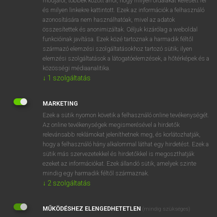
módjáról, többek között arról, hogy milyen oldalakat keresett fel
és milyen linkekre kattintott. Ezek az információk a felhasználó
VAN ELŐFIZETÉSED?
azonosítására nem használhatóak, mivel az adatok
összesítettek és anonimizáltak. Céljuk kizárólag a weboldal
Van előfizetésem a teljes szócikk megtekintéséhez.
funkcióinak javítása. Ezek közé tartoznak a harmadik féltől
származó elemzési szolgáltatásokhoz tartozó sütik; ilyen
BELÉPÉS
elemzési szolgáltatások a látogatóelemzések, a hőtérképek és a
közösségi médiaanalitika.
↓
1
szolgáltatás
MARKETING
Ezek a sütik nyomon követik a felhasználó online tevékenységét.
Az online tevékenységek megismerésével a hirdetők
NINCS ELŐFIZETÉSED?
relevánsabb reklámokat jeleníthetnek meg, és korlátozhatják,
Nincs regisztrációm és előfizetésem. A szótár 2 órás,
hogy a felhasználó hány alkalommal láthat egy hirdetést. Ezek a
díjmentes próbaverziójának elindításához regisztrálok és
sütik más szervezetekkel és hirdetőkkel is megoszthatják
belépek
.
ezeket az információkat. Ezek állandó sütik, amelyek szinte
mindig egy harmadik féltől származnak.
↓
2
szolgáltatás
REGISZTRÁCIÓ
MŰKÖDÉSHEZ ELENGEDHETETLEN
(mindig szükséges)