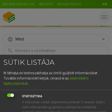
BELÉPÉS EDUID-VAL
BELÉPÉS
REGISZTRÁCIÓ
EN
menu
language
Mind
search
SÜTIK LISTÁJA
GR
KERESÉS
5
6
7
8
9
ö
ü
ó
Itt láthatja és testreszabhatja az önről gyűjtött információkat.
További információért kérjük, olvasd el az
adatvédelmi
r
t
z
u
i
o
p
ő
ú
MAGAY TAMÁS
tájékoztatónkat
.
Magyar−angol szótár
g
h
j
k
l
é
á
ű
Ω
STATISZTIKA
v
b
n
m
,
.
-
AltGr
A statisztikai sütiket „teljesítménysütiknek” is nevezik. Ezek a
sütik információkat gyűjtenek a webhely használatának