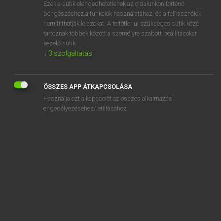
Ezek a sütik elengedhetetlenek az oldalunkon történő
böngészéshez,a funkciók használatához, és a felhasználók
nem tilthatják le azokat. A feltétlenül szükséges sütik közé
Magay Tamás
tartoznak többek között a személyre szabott beállításokat
MAGYAR−ANGOL SZÓTÁR
kezelő sütik.
↓
3
szolgáltatás
Kapcsolódó anyagok
melléknévi
ÖSSZES APP ÁTKAPCSOLÁSA
mellékoltár
Használja ezt a kapcsolót az összes alkalmazás
mellékszárny
engedélyezéséhez/letiltásához.
mellékszerep
mellékszereplő
mellékszoba
mellékszög
melléktantárgy
melléktéma