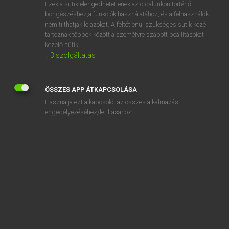
Ezek a sütik elengedhetetlenek az oldalunkon történő
böngészéshez,a funkciók használatához, és a felhasználók
nem tilthatják le azokat. A feltétlenül szükséges sütik közé
Magay Tamás
tartoznak többek között a személyre szabott beállításokat
MAGYAR−ANGOL SZÓTÁR
kezelő sütik.
↓
3
szolgáltatás
Kapcsolódó anyagok
megsuhogtat
ÖSSZES APP ÁTKAPCSOLÁSA
megsüketít
Használja ezt a kapcsolót az összes alkalmazás
megsüketül
engedélyezéséhez/letiltásához.
megsül
megsürget
megsürgönyöz
megsűrűsödik
megsüt
megsüvegel