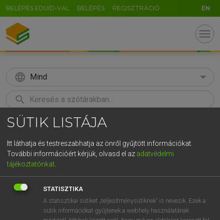
BELÉPÉS EDUID-VAL
BELÉPÉS
REGISZTRÁCIÓ
EN
menu
language
Mind
search
SÜTIK LISTÁJA
GR
KERESÉS
5
6
7
8
9
ö
ü
ó
Itt láthatja és testreszabhatja az önről gyűjtött információkat.
További információért kérjük, olvasd el az
adatvédelmi
r
t
z
u
i
o
p
ő
ú
MAGAY TAMÁS
tájékoztatónkat
.
Magyar−angol szótár
g
h
j
k
l
é
á
ű
Ω
STATISZTIKA
v
b
n
m
,
.
-
AltGr
A statisztikai sütiket „teljesítménysütiknek” is nevezik. Ezek a
sütik információkat gyűjtenek a webhely használatának