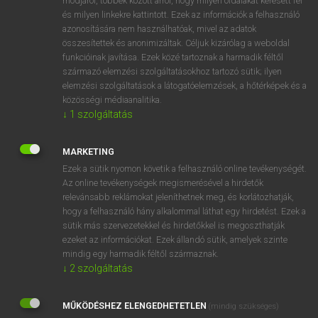
módjáról, többek között arról, hogy milyen oldalakat keresett fel
és milyen linkekre kattintott. Ezek az információk a felhasználó
VAN ELŐFIZETÉSED?
azonosítására nem használhatóak, mivel az adatok
összesítettek és anonimizáltak. Céljuk kizárólag a weboldal
Van előfizetésem a teljes szócikk megtekintéséhez.
funkcióinak javítása. Ezek közé tartoznak a harmadik féltől
származó elemzési szolgáltatásokhoz tartozó sütik; ilyen
BELÉPÉS
elemzési szolgáltatások a látogatóelemzések, a hőtérképek és a
közösségi médiaanalitika.
↓
1
szolgáltatás
MARKETING
Ezek a sütik nyomon követik a felhasználó online tevékenységét.
Az online tevékenységek megismerésével a hirdetők
NINCS ELŐFIZETÉSED?
relevánsabb reklámokat jeleníthetnek meg, és korlátozhatják,
Nincs regisztrációm és előfizetésem. A szótár 2 órás,
hogy a felhasználó hány alkalommal láthat egy hirdetést. Ezek a
díjmentes próbaverziójának elindításához regisztrálok és
sütik más szervezetekkel és hirdetőkkel is megoszthatják
belépek
.
ezeket az információkat. Ezek állandó sütik, amelyek szinte
mindig egy harmadik féltől származnak.
↓
2
szolgáltatás
REGISZTRÁCIÓ
MŰKÖDÉSHEZ ELENGEDHETETLEN
(mindig szükséges)