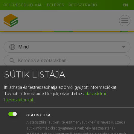
BELÉPÉS EDUID-VAL
BELÉPÉS
REGISZTRÁCIÓ
EN
menu
language
Mind
search
SÜTIK LISTÁJA
GR
KERESÉS
5
6
7
8
9
ö
ü
ó
Itt láthatja és testreszabhatja az önről gyűjtött információkat.
További információért kérjük, olvasd el az
adatvédelmi
r
t
z
u
i
o
p
ő
ú
MAGAY TAMÁS
tájékoztatónkat
.
Magyar−angol szótár
g
h
j
k
l
é
á
ű
Ω
STATISZTIKA
v
b
n
m
,
.
-
AltGr
A statisztikai sütiket „teljesítménysütiknek” is nevezik. Ezek a
sütik információkat gyűjtenek a webhely használatának