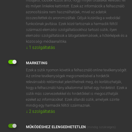
módjáról, többek között arról, hogy milyen oldalakat keresett fel
és milyen linkekre kattintott. Ezek az információk a felhasználó
VAN ELŐFIZETÉSED?
azonosítására nem használhatóak, mivel az adatok
összesítettek és anonimizáltak. Céljuk kizárólag a weboldal
Van előfizetésem a teljes szócikk megtekintéséhez.
funkcióinak javítása. Ezek közé tartoznak a harmadik féltől
származó elemzési szolgáltatásokhoz tartozó sütik; ilyen
BELÉPÉS
elemzési szolgáltatások a látogatóelemzések, a hőtérképek és a
közösségi médiaanalitika.
↓
1
szolgáltatás
MARKETING
Ezek a sütik nyomon követik a felhasználó online tevékenységét.
Az online tevékenységek megismerésével a hirdetők
NINCS ELŐFIZETÉSED?
relevánsabb reklámokat jeleníthetnek meg, és korlátozhatják,
Nincs regisztrációm és előfizetésem. A szótár 2 órás,
hogy a felhasználó hány alkalommal láthat egy hirdetést. Ezek a
díjmentes próbaverziójának elindításához regisztrálok és
sütik más szervezetekkel és hirdetőkkel is megoszthatják
belépek
.
ezeket az információkat. Ezek állandó sütik, amelyek szinte
mindig egy harmadik féltől származnak.
↓
2
szolgáltatás
REGISZTRÁCIÓ
MŰKÖDÉSHEZ ELENGEDHETETLEN
(mindig szükséges)