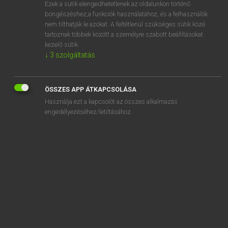
Ezek a sütik elengedhetetlenek az oldalunkon történő
böngészéshez,a funkciók használatához, és a felhasználók
nem tilthatják le azokat. A feltétlenül szükséges sütik közé
Magay Tamás
tartoznak többek között a személyre szabott beállításokat
MAGYAR−ANGOL SZÓTÁR
kezelő sütik.
↓
3
szolgáltatás
Kapcsolódó anyagok
ázás
ÖSSZES APP ÁTKAPCSOLÁSA
azaz
Használja ezt a kapcsolót az összes alkalmazás
azbeszt
engedélyezéséhez/letiltásához.
azbesztlap
azelőtt
azelőtti
Azerbajdzsán
azeri
azért