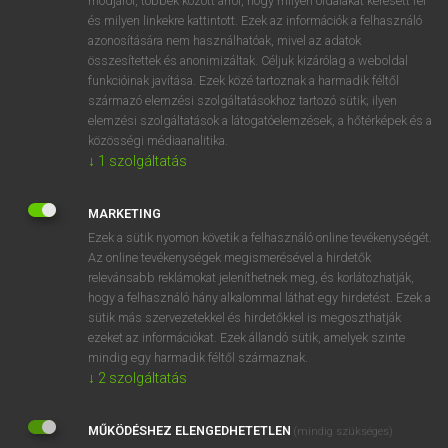
módjáról, többek között arról, hogy milyen oldalakat keresett fel
és milyen linkekre kattintott. Ezek az információk a felhasználó
VAN ELŐFIZETÉSED?
azonosítására nem használhatóak, mivel az adatok
összesítettek és anonimizáltak. Céljuk kizárólag a weboldal
Van előfizetésem a teljes szócikk megtekintéséhez.
funkcióinak javítása. Ezek közé tartoznak a harmadik féltől
származó elemzési szolgáltatásokhoz tartozó sütik; ilyen
BELÉPÉS
elemzési szolgáltatások a látogatóelemzések, a hőtérképek és a
közösségi médiaanalitika.
↓
1
szolgáltatás
MARKETING
Ezek a sütik nyomon követik a felhasználó online tevékenységét.
Az online tevékenységek megismerésével a hirdetők
NINCS ELŐFIZETÉSED?
relevánsabb reklámokat jeleníthetnek meg, és korlátozhatják,
Nincs regisztrációm és előfizetésem. A szótár 2 órás,
hogy a felhasználó hány alkalommal láthat egy hirdetést. Ezek a
díjmentes próbaverziójának elindításához regisztrálok és
sütik más szervezetekkel és hirdetőkkel is megoszthatják
belépek
.
ezeket az információkat. Ezek állandó sütik, amelyek szinte
mindig egy harmadik féltől származnak.
↓
2
szolgáltatás
REGISZTRÁCIÓ
MŰKÖDÉSHEZ ELENGEDHETETLEN
(mindig szükséges)