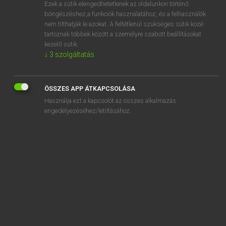
Ezek a sütik elengedhetetlenek az oldalunkon történő
böngészéshez,a funkciók használatához, és a felhasználók
nem tilthatják le azokat. A feltétlenül szükséges sütik közé
Magay Tamás
tartoznak többek között a személyre szabott beállításokat
MAGYAR−ANGOL SZÓTÁR
kezelő sütik.
↓
3
szolgáltatás
Kapcsolódó anyagok
megkövül
ÖSSZES APP ÁTKAPCSOLÁSA
megközelít
Használja ezt a kapcsolót az összes alkalmazás
megközelítés
engedélyezéséhez/letiltásához.
megközelíthetetlen
megközelíthető
megközelítő
megközelítőleg
megkrepál
megkritizál