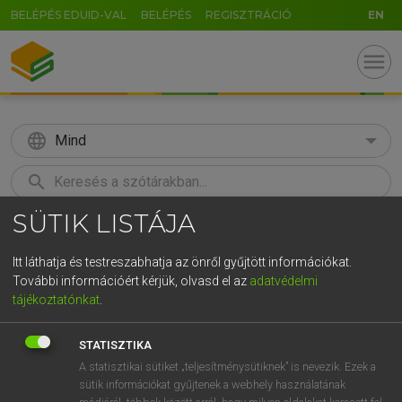
BELÉPÉS EDUID-VAL
BELÉPÉS
REGISZTRÁCIÓ
EN
menu
language
Mind
search
SÜTIK LISTÁJA
GR
KERESÉS
5
6
7
8
9
ö
ü
ó
Itt láthatja és testreszabhatja az önről gyűjtött információkat.
További információért kérjük, olvasd el az
adatvédelmi
r
t
z
u
i
o
p
ő
ú
MAGAY TAMÁS
tájékoztatónkat
.
Magyar−angol szótár
g
h
j
k
l
é
á
ű
Ω
STATISZTIKA
v
b
n
m
,
.
-
AltGr
A statisztikai sütiket „teljesítménysütiknek” is nevezik. Ezek a
sütik információkat gyűjtenek a webhely használatának