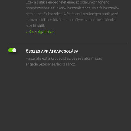
Ezek a sütik elengedhetetlenek az oldalunkon történő
böngészéshez,a funkciók használatához, és a felhasználók
nem tilthatják le azokat. A feltétlenül szükséges sütik közé
Magay Tamás
tartoznak többek között a személyre szabott beállításokat
MAGYAR−ANGOL SZÓTÁR
kezelő sütik.
↓
3
szolgáltatás
Kapcsolódó anyagok
avar
ÖSSZES APP ÁTKAPCSOLÁSA
avas
Használja ezt a kapcsolót az összes alkalmazás
avasodik
engedélyezéséhez/letiltásához.
avat
avatás
avatatlan
avatkozik
avatóbeszéd
avatott