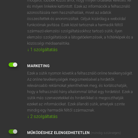
módjáról, többek között arról, hogy milyen oldalakat keresett fel
és milyen linkekre kattintott. Ezek az információk a felhasználó
VAN ELŐFIZETÉSED?
azonosítására nem használhatóak, mivel az adatok
összesítettek és anonimizáltak. Céljuk kizárólag a weboldal
Van előfizetésem a teljes szócikk megtekintéséhez.
funkcióinak javítása. Ezek közé tartoznak a harmadik féltől
származó elemzési szolgáltatásokhoz tartozó sütik; ilyen
BELÉPÉS
elemzési szolgáltatások a látogatóelemzések, a hőtérképek és a
közösségi médiaanalitika.
↓
1
szolgáltatás
MARKETING
Ezek a sütik nyomon követik a felhasználó online tevékenységét.
Az online tevékenységek megismerésével a hirdetők
NINCS ELŐFIZETÉSED?
relevánsabb reklámokat jeleníthetnek meg, és korlátozhatják,
Nincs regisztrációm és előfizetésem. A szótár 2 órás,
hogy a felhasználó hány alkalommal láthat egy hirdetést. Ezek a
díjmentes próbaverziójának elindításához regisztrálok és
sütik más szervezetekkel és hirdetőkkel is megoszthatják
belépek
.
ezeket az információkat. Ezek állandó sütik, amelyek szinte
mindig egy harmadik féltől származnak.
↓
2
szolgáltatás
REGISZTRÁCIÓ
MŰKÖDÉSHEZ ELENGEDHETETLEN
(mindig szükséges)