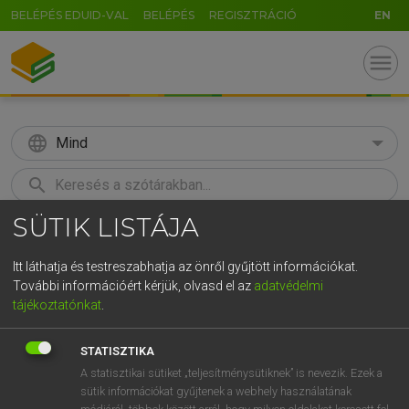
BELÉPÉS EDUID-VAL
BELÉPÉS
REGISZTRÁCIÓ
EN
menu
language
Mind
search
SÜTIK LISTÁJA
GR
KERESÉS
5
6
7
8
9
ö
ü
ó
Itt láthatja és testreszabhatja az önről gyűjtött információkat.
További információért kérjük, olvasd el az
adatvédelmi
r
t
z
u
i
o
p
ő
ú
MAGAY TAMÁS
tájékoztatónkat
.
Magyar−angol szótár
g
h
j
k
l
é
á
ű
Ω
STATISZTIKA
v
b
n
m
,
.
-
AltGr
A statisztikai sütiket „teljesítménysütiknek” is nevezik. Ezek a
sütik információkat gyűjtenek a webhely használatának