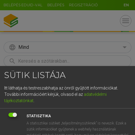
BELÉPÉS EDUID-VAL
BELÉPÉS
REGISZTRÁCIÓ
EN
menu
language
Mind
search
SÜTIK LISTÁJA
GR
KERESÉS
5
6
7
8
9
ö
ü
ó
Itt láthatja és testreszabhatja az önről gyűjtött információkat.
További információért kérjük, olvasd el az
adatvédelmi
r
t
z
u
i
o
p
ő
ú
MAGAY TAMÁS
tájékoztatónkat
.
Magyar−angol szótár
g
h
j
k
l
é
á
ű
Ω
STATISZTIKA
v
b
n
m
,
.
-
AltGr
A statisztikai sütiket „teljesítménysütiknek” is nevezik. Ezek a
sütik információkat gyűjtenek a webhely használatának