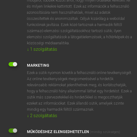
módjáról, többek között arról, hogy milyen oldalakat keresett fel
és milyen linkekre kattintott. Ezek az információk a felhasználó
VAN ELŐFIZETÉSED?
azonosítására nem használhatóak, mivel az adatok
összesítettek és anonimizáltak. Céljuk kizárólag a weboldal
Van előfizetésem a teljes szócikk megtekintéséhez.
funkcióinak javítása. Ezek közé tartoznak a harmadik féltől
származó elemzési szolgáltatásokhoz tartozó sütik; ilyen
BELÉPÉS
elemzési szolgáltatások a látogatóelemzések, a hőtérképek és a
közösségi médiaanalitika.
↓
1
szolgáltatás
MARKETING
Ezek a sütik nyomon követik a felhasználó online tevékenységét.
Az online tevékenységek megismerésével a hirdetők
NINCS ELŐFIZETÉSED?
relevánsabb reklámokat jeleníthetnek meg, és korlátozhatják,
Nincs regisztrációm és előfizetésem. A szótár 2 órás,
hogy a felhasználó hány alkalommal láthat egy hirdetést. Ezek a
díjmentes próbaverziójának elindításához regisztrálok és
sütik más szervezetekkel és hirdetőkkel is megoszthatják
belépek
.
ezeket az információkat. Ezek állandó sütik, amelyek szinte
mindig egy harmadik féltől származnak.
↓
2
szolgáltatás
REGISZTRÁCIÓ
MŰKÖDÉSHEZ ELENGEDHETETLEN
(mindig szükséges)