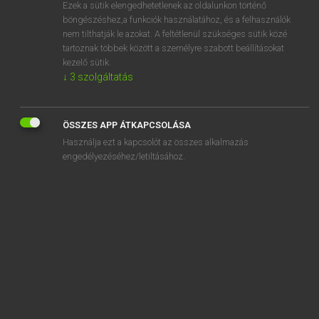
Ezek a sütik elengedhetetlenek az oldalunkon történő
böngészéshez,a funkciók használatához, és a felhasználók
nem tilthatják le azokat. A feltétlenül szükséges sütik közé
Magay Tamás
tartoznak többek között a személyre szabott beállításokat
MAGYAR−ANGOL SZÓTÁR
kezelő sütik.
↓
3
szolgáltatás
Kapcsolódó anyagok
megdolgoztat
ÖSSZES APP ÁTKAPCSOLÁSA
megdorgál
Használja ezt a kapcsolót az összes alkalmazás
megdöbben
engedélyezéséhez/letiltásához.
megdöbbenés
megdöbbent
megdöbbentő
megdöf
megdöglik
megdögönyöz