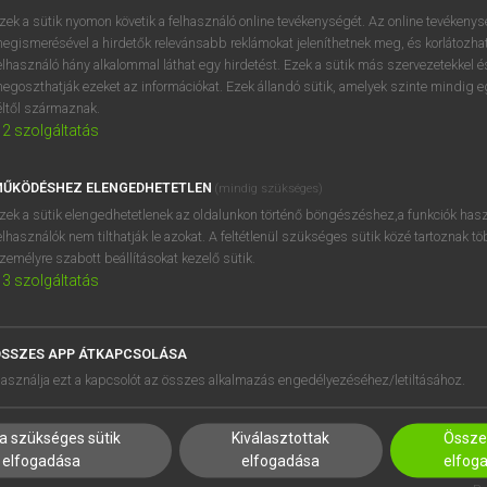
próbaverziójának elindítás
zek a sütik nyomon követik a felhasználó online tevékenységét. Az online tevékeny
BELÉPÉS
regisztrálok és
belépek
.
egismerésével a hirdetők relevánsabb reklámokat jeleníthetnek meg, és korlátozhat
elhasználó hány alkalommal láthat egy hirdetést. Ezek a sütik más szervezetekkel és
egoszthatják ezeket az információkat. Ezek állandó sütik, amelyek szinte mindig 
REGISZTRÁCIÓ
éltől származnak.
2
szolgáltatás
ŰKÖDÉSHEZ ELENGEDHETETLEN
(mindig szükséges)
zek a sütik elengedhetetlenek az oldalunkon történő böngészéshez,a funkciók hasz
elhasználók nem tilthatják le azokat. A feltétlenül szükséges sütik közé tartoznak t
zemélyre szabott beállításokat kezelő sütik.
3
szolgáltatás
SSZES APP ÁTKAPCSOLÁSA
HASZNÁLÓKNAK
SÚGÓ
asználja ezt a kapcsolót az összes alkalmazás engedélyezéséhez/letiltásához.
K
RÓLUNK
NTÉZMÉNYEKNEK
ELÉRHETŐSÉG
a szükséges sütik
Kiválasztottak
Összes
MEGOLDÁSOK
SÜTI BEÁLLÍTÁSOK
elfogadása
elfogadása
elfog