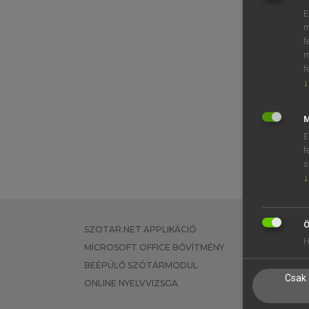
E
m
f
m
f
↓
M
E
f
s
↓
Ö
SZOTAR.NET APPLIKÁCIÓ
EGYÉNI FEL
H
MICROSOFT OFFICE BŐVÍTMÉNY
TANULÓKNA
BEÉPÜLŐ SZÓTÁRMODUL
OKTATÁSI I
Csak 
ONLINE NYELVVIZSGA
VÁLLALATI 