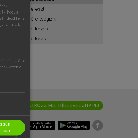
ához
ségek
leereszt
ják, hogy a
leérettségizik
 hirdetőkkel is
egy harmadik
leérkezés
leérkezik
nálatához, és a
öbbek között a
IRATKOZZ FEL HÍRLEVELÜNKRE!
 süti
adása