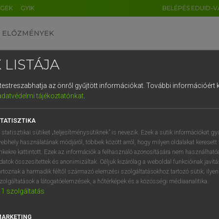
ÉGEK
GYIK
BELÉPÉS EDUID-V
ELŐZMÉNYEK
 LISTÁJA
és testreszabhatja az önről gyűjtött információkat.
További információért k
HU
DE
CN
FR
ES
IT
NL
RU
GR
adatvédelmi tájékoztatónkat
.
Y TAMÁS
1
2
3
4
5
6
7
8
9
ar−angol szótár
TATISZTIKA
q
w
e
r
t
z
u
i
 statisztikai sütiket „teljesítménysütiknek” is nevezik. Ezek a sütik információkat gy
ebhely használatának módjáról, többek között arról, hogy milyen oldalakat keresett 
a
s
d
f
g
h
j
k
l
é
inkekre kattintott. Ezek az információk a felhasználó azonosítására nem használható
datok összesítettek és anonimizáltak. Céljuk kizárólag a weboldal funkcióinak javít
í
y
x
c
v
b
n
m
,
.
artoznak a harmadik féltől származó elemzési szolgáltatásokhoz tartozó sütik; ilye
zolgáltatások a látogatóelemzések, a hőtérképek és a közösségi médiaanalitika.
VAN ELŐFIZETÉSED?
NINCS ELŐFIZETÉSED
1
szolgáltatás
előfizetésem a teljes szócikk
Nincs regisztrációm és előfiz
megtekintéséhez.
A szótár 2 órás, díjmente
MARKETING