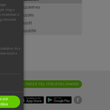
ához
ségek
küzdelmes
ják, hogy a
küzdés
 hirdetőkkel is
egy harmadik
küzdő
küzdőfél
nálatához, és a
öbbek között a
IRATKOZZ FEL HÍRLEVELÜNKRE!
 süti
adása