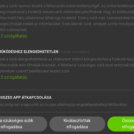
próbaverziójának elindítás
zek a sütik nyomon követik a felhasználó online tevékenységét. Az online tevékeny
BELÉPÉS
regisztrálok és
belépek
.
egismerésével a hirdetők relevánsabb reklámokat jeleníthetnek meg, és korlátozhat
elhasználó hány alkalommal láthat egy hirdetést. Ezek a sütik más szervezetekkel és
egoszthatják ezeket az információkat. Ezek állandó sütik, amelyek szinte mindig 
REGISZTRÁCIÓ
éltől származnak.
2
szolgáltatás
ŰKÖDÉSHEZ ELENGEDHETETLEN
(mindig szükséges)
zek a sütik elengedhetetlenek az oldalunkon történő böngészéshez,a funkciók hasz
elhasználók nem tilthatják le azokat. A feltétlenül szükséges sütik közé tartoznak t
zemélyre szabott beállításokat kezelő sütik.
3
szolgáltatás
SSZES APP ÁTKAPCSOLÁSA
HASZNÁLÓKNAK
SÚGÓ
asználja ezt a kapcsolót az összes alkalmazás engedélyezéséhez/letiltásához.
K
RÓLUNK
NTÉZMÉNYEKNEK
ELÉRHETŐSÉG
a szükséges sütik
Kiválasztottak
Összes
MEGOLDÁSOK
SÜTI BEÁLLÍTÁSOK
elfogadása
elfogadása
elfog