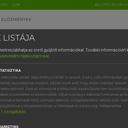
ÉGEK
GYIK
BELÉPÉS EDUID-V
ELŐZMÉNYEK
 LISTÁJA
és testreszabhatja az önről gyűjtött információkat.
További információért k
HU
DE
CN
FR
ES
IT
NL
RU
GR
adatvédelmi tájékoztatónkat
.
Y TAMÁS
1
2
3
4
5
6
7
8
9
ar−angol szótár
TATISZTIKA
q
w
e
r
t
z
u
i
 statisztikai sütiket „teljesítménysütiknek” is nevezik. Ezek a sütik információkat gy
ebhely használatának módjáról, többek között arról, hogy milyen oldalakat keresett 
a
s
d
f
g
h
j
k
l
é
inkekre kattintott. Ezek az információk a felhasználó azonosítására nem használható
datok összesítettek és anonimizáltak. Céljuk kizárólag a weboldal funkcióinak javít
í
y
x
c
v
b
n
m
,
.
artoznak a harmadik féltől származó elemzési szolgáltatásokhoz tartozó sütik; ilye
zolgáltatások a látogatóelemzések, a hőtérképek és a közösségi médiaanalitika.
VAN ELŐFIZETÉSED?
NINCS ELŐFIZETÉSED
1
szolgáltatás
előfizetésem a teljes szócikk
Nincs regisztrációm és előfiz
megtekintéséhez.
A szótár 2 órás, díjmente
MARKETING