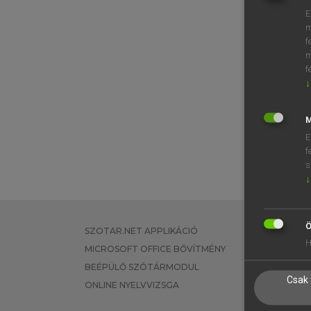
E
m
f
m
f
↓
M
E
f
s
↓
Ö
SZOTAR.NET APPLIKÁCIÓ
EGYÉNI FEL
H
MICROSOFT OFFICE BŐVÍTMÉNY
TANULÓKNA
BEÉPÜLŐ SZÓTÁRMODUL
OKTATÁSI I
Csak 
ONLINE NYELVVIZSGA
VÁLLALATI 