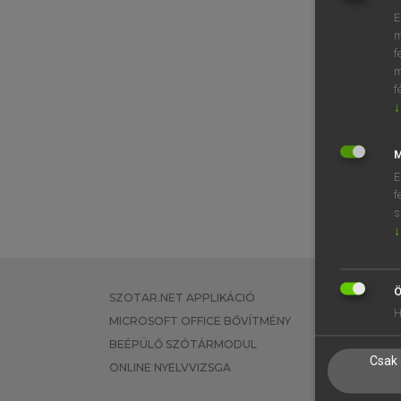
E
m
f
m
f
↓
M
E
f
s
↓
Ö
SZOTAR.NET APPLIKÁCIÓ
EGYÉNI FEL
H
MICROSOFT OFFICE BŐVÍTMÉNY
TANULÓKNA
BEÉPÜLŐ SZÓTÁRMODUL
OKTATÁSI I
Csak 
ONLINE NYELVVIZSGA
VÁLLALATI 