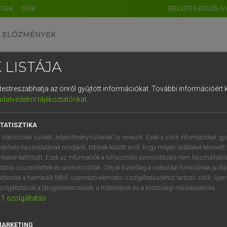
ÉGEK
GYIK
BELÉPÉS EDUID-V
ELŐZMÉNYEK
 LISTÁJA
és testreszabhatja az önről gyűjtött információkat.
További információért k
HU
DE
CN
FR
ES
IT
NL
RU
GR
adatvédelmi tájékoztatónkat
.
Y TAMÁS
1
2
3
4
5
6
7
8
9
ar−angol szótár
TATISZTIKA
q
w
e
r
t
z
u
i
 statisztikai sütiket „teljesítménysütiknek” is nevezik. Ezek a sütik információkat gy
ebhely használatának módjáról, többek között arról, hogy milyen oldalakat keresett 
a
s
d
f
g
h
j
k
l
é
inkekre kattintott. Ezek az információk a felhasználó azonosítására nem használható
datok összesítettek és anonimizáltak. Céljuk kizárólag a weboldal funkcióinak javít
í
y
x
c
v
b
n
m
,
.
artoznak a harmadik féltől származó elemzési szolgáltatásokhoz tartozó sütik; ilye
zolgáltatások a látogatóelemzések, a hőtérképek és a közösségi médiaanalitika.
VAN ELŐFIZETÉSED?
NINCS ELŐFIZETÉSED
1
szolgáltatás
előfizetésem a teljes szócikk
Nincs regisztrációm és előfiz
megtekintéséhez.
A szótár 2 órás, díjmente
MARKETING