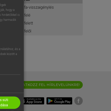
ához
ségek
áfa-visszaigénylés
ják, hogy a
afelé
 hirdetőkkel is
egy harmadik
afelett
afelől
nálatához, és a
öbbek között a
IRATKOZZ FEL HÍRLEVELÜNKRE!
 süti
adása