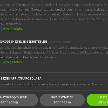
próbaverziójának elindítás
zek a sütik nyomon követik a felhasználó online tevékenységét. Az online tevékeny
BELÉPÉS
regisztrálok és
belépek
.
egismerésével a hirdetők relevánsabb reklámokat jeleníthetnek meg, és korlátozhat
elhasználó hány alkalommal láthat egy hirdetést. Ezek a sütik más szervezetekkel és
egoszthatják ezeket az információkat. Ezek állandó sütik, amelyek szinte mindig 
REGISZTRÁCIÓ
éltől származnak.
2
szolgáltatás
ŰKÖDÉSHEZ ELENGEDHETETLEN
(mindig szükséges)
zek a sütik elengedhetetlenek az oldalunkon történő böngészéshez,a funkciók hasz
elhasználók nem tilthatják le azokat. A feltétlenül szükséges sütik közé tartoznak t
zemélyre szabott beállításokat kezelő sütik.
3
szolgáltatás
SSZES APP ÁTKAPCSOLÁSA
HASZNÁLÓKNAK
SÚGÓ
asználja ezt a kapcsolót az összes alkalmazás engedélyezéséhez/letiltásához.
K
RÓLUNK
NTÉZMÉNYEKNEK
ELÉRHETŐSÉG
a szükséges sütik
Kiválasztottak
Összes
MEGOLDÁSOK
SÜTI BEÁLLÍTÁSOK
elfogadása
elfogadása
elfog