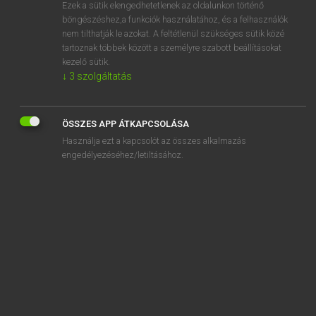
Ezek a sütik elengedhetetlenek az oldalunkon történő
böngészéshez,a funkciók használatához, és a felhasználók
nem tilthatják le azokat. A feltétlenül szükséges sütik közé
Magay Tamás
tartoznak többek között a személyre szabott beállításokat
MAGYAR−ANGOL SZÓTÁR
kezelő sütik.
↓
3
szolgáltatás
Kapcsolódó anyagok
kizárás
ÖSSZES APP ÁTKAPCSOLÁSA
kizáró
Használja ezt a kapcsolót az összes alkalmazás
kizáródik
engedélyezéséhez/letiltásához.
kizáródott
kizárólag
kizárólagos
kizárólagosan
kizárólagosság
kizárt