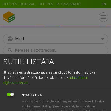
BELÉPÉS EDUID-VAL
BELÉPÉS
REGISZTRÁCIÓ
EN
menu
language
Mind
search
SÜTIK LISTÁJA
GR
KERESÉS
5
6
7
8
9
ö
ü
ó
Itt láthatja és testreszabhatja az önről gyűjtött információkat.
További információért kérjük, olvasd el az
adatvédelmi
r
t
z
u
i
o
p
ő
ú
MAGAY TAMÁS
tájékoztatónkat
.
Magyar−angol szótár
g
h
j
k
l
é
á
ű
Ω
STATISZTIKA
v
b
n
m
,
.
-
AltGr
A statisztikai sütiket „teljesítménysütiknek” is nevezik. Ezek a
sütik információkat gyűjtenek a webhely használatának