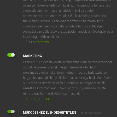
módjáról, többek között arról, hogy milyen oldalakat keresett fel
és milyen linkekre kattintott. Ezek az információk a felhasználó
VAN ELŐFIZETÉSED?
azonosítására nem használhatóak, mivel az adatok
összesítettek és anonimizáltak. Céljuk kizárólag a weboldal
Van előfizetésem a teljes szócikk megtekintéséhez.
funkcióinak javítása. Ezek közé tartoznak a harmadik féltől
származó elemzési szolgáltatásokhoz tartozó sütik; ilyen
BELÉPÉS
elemzési szolgáltatások a látogatóelemzések, a hőtérképek és a
közösségi médiaanalitika.
↓
1
szolgáltatás
MARKETING
Ezek a sütik nyomon követik a felhasználó online tevékenységét.
Az online tevékenységek megismerésével a hirdetők
NINCS ELŐFIZETÉSED?
relevánsabb reklámokat jeleníthetnek meg, és korlátozhatják,
Nincs regisztrációm és előfizetésem. A szótár 2 órás,
hogy a felhasználó hány alkalommal láthat egy hirdetést. Ezek a
díjmentes próbaverziójának elindításához regisztrálok és
sütik más szervezetekkel és hirdetőkkel is megoszthatják
belépek
.
ezeket az információkat. Ezek állandó sütik, amelyek szinte
mindig egy harmadik féltől származnak.
↓
2
szolgáltatás
REGISZTRÁCIÓ
MŰKÖDÉSHEZ ELENGEDHETETLEN
(mindig szükséges)