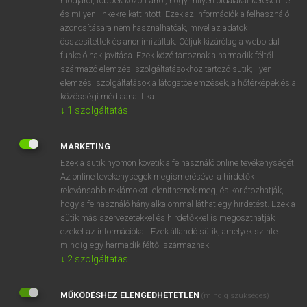
módjáról, többek között arról, hogy milyen oldalakat keresett fel
és milyen linkekre kattintott. Ezek az információk a felhasználó
VAN ELŐFIZETÉSED?
azonosítására nem használhatóak, mivel az adatok
összesítettek és anonimizáltak. Céljuk kizárólag a weboldal
Van előfizetésem a teljes szócikk megtekintéséhez.
funkcióinak javítása. Ezek közé tartoznak a harmadik féltől
származó elemzési szolgáltatásokhoz tartozó sütik; ilyen
BELÉPÉS
elemzési szolgáltatások a látogatóelemzések, a hőtérképek és a
közösségi médiaanalitika.
↓
1
szolgáltatás
MARKETING
Ezek a sütik nyomon követik a felhasználó online tevékenységét.
Az online tevékenységek megismerésével a hirdetők
NINCS ELŐFIZETÉSED?
relevánsabb reklámokat jeleníthetnek meg, és korlátozhatják,
Nincs regisztrációm és előfizetésem. A szótár 2 órás,
hogy a felhasználó hány alkalommal láthat egy hirdetést. Ezek a
díjmentes próbaverziójának elindításához regisztrálok és
sütik más szervezetekkel és hirdetőkkel is megoszthatják
belépek
.
ezeket az információkat. Ezek állandó sütik, amelyek szinte
mindig egy harmadik féltől származnak.
↓
2
szolgáltatás
REGISZTRÁCIÓ
MŰKÖDÉSHEZ ELENGEDHETETLEN
(mindig szükséges)