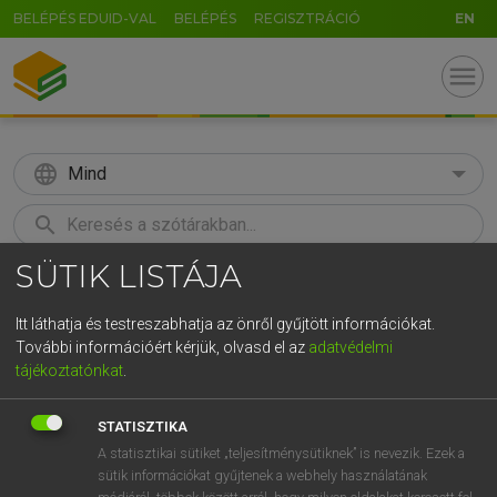
BELÉPÉS EDUID-VAL
BELÉPÉS
REGISZTRÁCIÓ
EN
menu
language
Mind
search
SÜTIK LISTÁJA
GR
KERESÉS
5
6
7
8
9
ö
ü
ó
Itt láthatja és testreszabhatja az önről gyűjtött információkat.
További információért kérjük, olvasd el az
adatvédelmi
r
t
z
u
i
o
p
ő
ú
MAGAY TAMÁS
tájékoztatónkat
.
Magyar−angol szótár
g
h
j
k
l
é
á
ű
Ω
STATISZTIKA
v
b
n
m
,
.
-
AltGr
A statisztikai sütiket „teljesítménysütiknek” is nevezik. Ezek a
sütik információkat gyűjtenek a webhely használatának