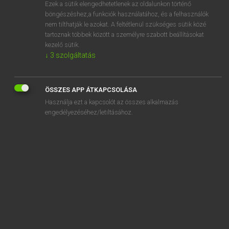
Ezek a sütik elengedhetetlenek az oldalunkon történő
böngészéshez,a funkciók használatához, és a felhasználók
nem tilthatják le azokat. A feltétlenül szükséges sütik közé
Magay Tamás
tartoznak többek között a személyre szabott beállításokat
MAGYAR−ANGOL SZÓTÁR
kezelő sütik.
↓
3
szolgáltatás
Kapcsolódó anyagok
kivonszol
ÖSSZES APP ÁTKAPCSOLÁSA
kivonul
Használja ezt a kapcsolót az összes alkalmazás
kivonulás
engedélyezéséhez/letiltásához.
kivörösödik
kívül
kívülálló
kívül-belül
kívüli
kívülről