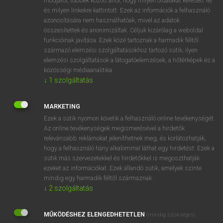
módjáról, többek között arról, hogy milyen oldalakat keresett fel
és milyen linkekre kattintott. Ezek az információk a felhasználó
VAN ELŐFIZETÉSED?
azonosítására nem használhatóak, mivel az adatok
összesítettek és anonimizáltak. Céljuk kizárólag a weboldal
Van előfizetésem a teljes szócikk megtekintéséhez.
funkcióinak javítása. Ezek közé tartoznak a harmadik féltől
származó elemzési szolgáltatásokhoz tartozó sütik; ilyen
BELÉPÉS
elemzési szolgáltatások a látogatóelemzések, a hőtérképek és a
közösségi médiaanalitika.
↓
1
szolgáltatás
MARKETING
Ezek a sütik nyomon követik a felhasználó online tevékenységét.
Az online tevékenységek megismerésével a hirdetők
NINCS ELŐFIZETÉSED?
relevánsabb reklámokat jeleníthetnek meg, és korlátozhatják,
Nincs regisztrációm és előfizetésem. A szótár 2 órás,
hogy a felhasználó hány alkalommal láthat egy hirdetést. Ezek a
díjmentes próbaverziójának elindításához regisztrálok és
sütik más szervezetekkel és hirdetőkkel is megoszthatják
belépek
.
ezeket az információkat. Ezek állandó sütik, amelyek szinte
mindig egy harmadik féltől származnak.
↓
2
szolgáltatás
REGISZTRÁCIÓ
MŰKÖDÉSHEZ ELENGEDHETETLEN
(mindig szükséges)