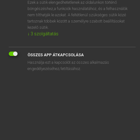
Ezek a sütik elengedhetetlenek az oldalunkon történő
böngészéshez,a funkciók használatához, és a felhasználók
nem tilthatják le azokat. A feltétlenül szükséges sütik közé
Magay Tamás
tartoznak többek között a személyre szabott beállításokat
MAGYAR−ANGOL SZÓTÁR
kezelő sütik.
↓
3
szolgáltatás
Kapcsolódó anyagok
kivattáz
ÖSSZES APP ÁTKAPCSOLÁSA
kivéd
Használja ezt a kapcsolót az összes alkalmazás
kivégez
engedélyezéséhez/letiltásához.
kivégzés
kivégzett
kivégzőosztag
kivehetetlen
kivehető
kivel