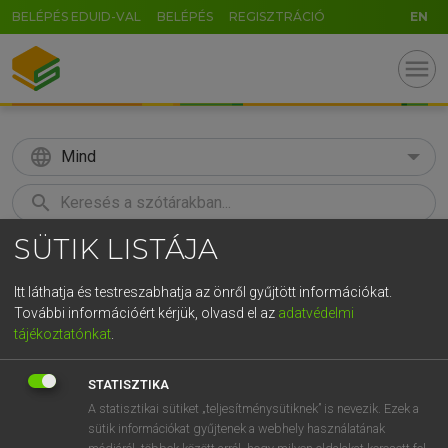
BELÉPÉS EDUID-VAL
BELÉPÉS
REGISZTRÁCIÓ
EN
menu
language
Mind
search
SÜTIK LISTÁJA
GR
KERESÉS
5
6
7
8
9
ö
ü
ó
Itt láthatja és testreszabhatja az önről gyűjtött információkat.
További információért kérjük, olvasd el az
adatvédelmi
r
t
z
u
i
o
p
ő
ú
MAGAY TAMÁS
tájékoztatónkat
.
Magyar−angol szótár
g
h
j
k
l
é
á
ű
Ω
STATISZTIKA
v
b
n
m
,
.
-
AltGr
A statisztikai sütiket „teljesítménysütiknek” is nevezik. Ezek a
sütik információkat gyűjtenek a webhely használatának