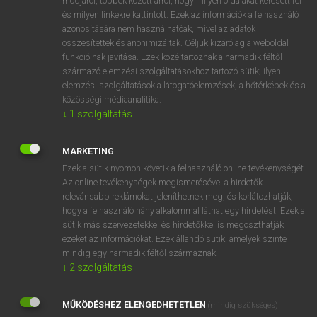
módjáról, többek között arról, hogy milyen oldalakat keresett fel
és milyen linkekre kattintott. Ezek az információk a felhasználó
VAN ELŐFIZETÉSED?
azonosítására nem használhatóak, mivel az adatok
összesítettek és anonimizáltak. Céljuk kizárólag a weboldal
Van előfizetésem a teljes szócikk megtekintéséhez.
funkcióinak javítása. Ezek közé tartoznak a harmadik féltől
származó elemzési szolgáltatásokhoz tartozó sütik; ilyen
BELÉPÉS
elemzési szolgáltatások a látogatóelemzések, a hőtérképek és a
közösségi médiaanalitika.
↓
1
szolgáltatás
MARKETING
Ezek a sütik nyomon követik a felhasználó online tevékenységét.
Az online tevékenységek megismerésével a hirdetők
NINCS ELŐFIZETÉSED?
relevánsabb reklámokat jeleníthetnek meg, és korlátozhatják,
Nincs regisztrációm és előfizetésem. A szótár 2 órás,
hogy a felhasználó hány alkalommal láthat egy hirdetést. Ezek a
díjmentes próbaverziójának elindításához regisztrálok és
sütik más szervezetekkel és hirdetőkkel is megoszthatják
belépek
.
ezeket az információkat. Ezek állandó sütik, amelyek szinte
mindig egy harmadik féltől származnak.
↓
2
szolgáltatás
REGISZTRÁCIÓ
MŰKÖDÉSHEZ ELENGEDHETETLEN
(mindig szükséges)