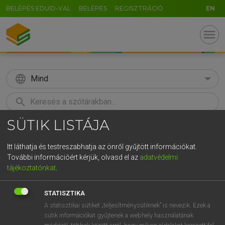
BELÉPÉS EDUID-VAL
BELÉPÉS
REGISZTRÁCIÓ
EN
menu
language
Mind
search
SÜTIK LISTÁJA
GR
KERESÉS
5
6
7
8
9
ö
ü
ó
Itt láthatja és testreszabhatja az önről gyűjtött információkat.
További információért kérjük, olvasd el az
adatvédelmi
r
t
z
u
i
o
p
ő
ú
MAGAY TAMÁS
tájékoztatónkat
.
Magyar−angol szótár
g
h
j
k
l
é
á
ű
Ω
STATISZTIKA
v
b
n
m
,
.
-
AltGr
A statisztikai sütiket „teljesítménysütiknek” is nevezik. Ezek a
sütik információkat gyűjtenek a webhely használatának