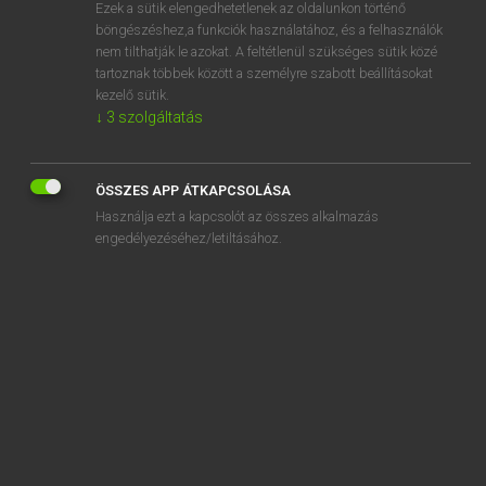
Ezek a sütik elengedhetetlenek az oldalunkon történő
böngészéshez,a funkciók használatához, és a felhasználók
nem tilthatják le azokat. A feltétlenül szükséges sütik közé
Magay Tamás
tartoznak többek között a személyre szabott beállításokat
MAGYAR−ANGOL SZÓTÁR
kezelő sütik.
↓
3
szolgáltatás
Kapcsolódó anyagok
kijelzés
ÖSSZES APP ÁTKAPCSOLÁSA
kijelző
Használja ezt a kapcsolót az összes alkalmazás
Kijev
engedélyezéséhez/letiltásához.
kijjebb
kijózanít
kijózanítólag
kijózanodás
kijózanodik
kijön