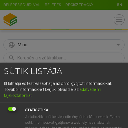
BELÉPÉS EDUID-VAL
BELÉPÉS
REGISZTRÁCIÓ
EN
menu
language
Mind
search
SÜTIK LISTÁJA
GR
KERESÉS
5
6
7
8
9
ö
ü
ó
Itt láthatja és testreszabhatja az önről gyűjtött információkat.
További információért kérjük, olvasd el az
adatvédelmi
r
t
z
u
i
o
p
ő
ú
MAGAY TAMÁS
tájékoztatónkat
.
Magyar−angol szótár
g
h
j
k
l
é
á
ű
Ω
STATISZTIKA
v
b
n
m
,
.
-
AltGr
A statisztikai sütiket „teljesítménysütiknek” is nevezik. Ezek a
sütik információkat gyűjtenek a webhely használatának