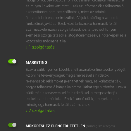
módjáról, többek között arról, hogy milyen oldalakat keresett fel
és milyen linkekre kattintott. Ezek az információk a felhasználó
VAN ELŐFIZETÉSED?
azonosítására nem használhatóak, mivel az adatok
összesítettek és anonimizáltak. Céljuk kizárólag a weboldal
Van előfizetésem a teljes szócikk megtekintéséhez.
funkcióinak javítása. Ezek közé tartoznak a harmadik féltől
származó elemzési szolgáltatásokhoz tartozó sütik; ilyen
BELÉPÉS
elemzési szolgáltatások a látogatóelemzések, a hőtérképek és a
közösségi médiaanalitika.
↓
1
szolgáltatás
MARKETING
Ezek a sütik nyomon követik a felhasználó online tevékenységét.
Az online tevékenységek megismerésével a hirdetők
NINCS ELŐFIZETÉSED?
relevánsabb reklámokat jeleníthetnek meg, és korlátozhatják,
Nincs regisztrációm és előfizetésem. A szótár 2 órás,
hogy a felhasználó hány alkalommal láthat egy hirdetést. Ezek a
díjmentes próbaverziójának elindításához regisztrálok és
sütik más szervezetekkel és hirdetőkkel is megoszthatják
belépek
.
ezeket az információkat. Ezek állandó sütik, amelyek szinte
mindig egy harmadik féltől származnak.
↓
2
szolgáltatás
REGISZTRÁCIÓ
MŰKÖDÉSHEZ ELENGEDHETETLEN
(mindig szükséges)