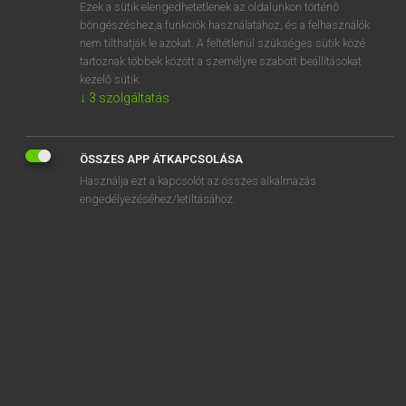
Ezek a sütik elengedhetetlenek az oldalunkon történő
böngészéshez,a funkciók használatához, és a felhasználók
nem tilthatják le azokat. A feltétlenül szükséges sütik közé
Magay Tamás
tartoznak többek között a személyre szabott beállításokat
MAGYAR−ANGOL SZÓTÁR
kezelő sütik.
↓
3
szolgáltatás
Kapcsolódó anyagok
kihűl
ÖSSZES APP ÁTKAPCSOLÁSA
kihűt
Használja ezt a kapcsolót az összes alkalmazás
kihüvelyez
engedélyezéséhez/letiltásához.
kiigazít
kiigazítás
kiigazodik
kiigényel
kiiktat
kiindul