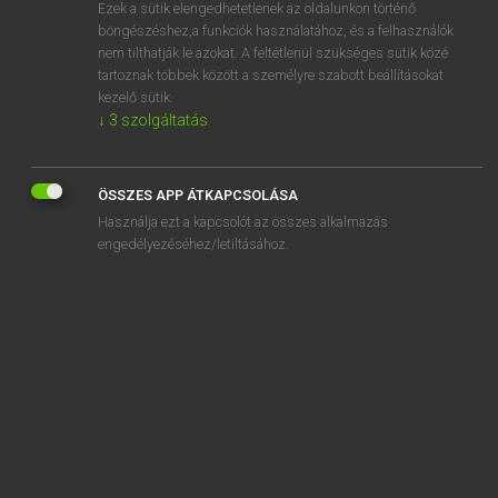
Ezek a sütik elengedhetetlenek az oldalunkon történő
böngészéshez,a funkciók használatához, és a felhasználók
nem tilthatják le azokat. A feltétlenül szükséges sütik közé
Magay Tamás
tartoznak többek között a személyre szabott beállításokat
MAGYAR−ANGOL SZÓTÁR
kezelő sütik.
↓
3
szolgáltatás
Kapcsolódó anyagok
jóvérű
ÖSSZES APP ÁTKAPCSOLÁSA
joviális
Használja ezt a kapcsolót az összes alkalmazás
jovialitás
engedélyezéséhez/letiltásához.
jóvoltából
józan
józanság
józanul
József
jön