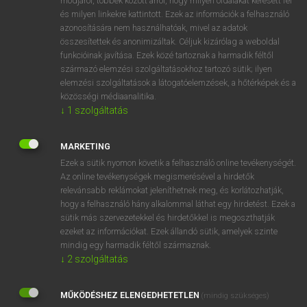
módjáról, többek között arról, hogy milyen oldalakat keresett fel
és milyen linkekre kattintott. Ezek az információk a felhasználó
VAN ELŐFIZETÉSED?
azonosítására nem használhatóak, mivel az adatok
összesítettek és anonimizáltak. Céljuk kizárólag a weboldal
Van előfizetésem a teljes szócikk megtekintéséhez.
funkcióinak javítása. Ezek közé tartoznak a harmadik féltől
származó elemzési szolgáltatásokhoz tartozó sütik; ilyen
BELÉPÉS
elemzési szolgáltatások a látogatóelemzések, a hőtérképek és a
közösségi médiaanalitika.
↓
1
szolgáltatás
MARKETING
Ezek a sütik nyomon követik a felhasználó online tevékenységét.
Az online tevékenységek megismerésével a hirdetők
NINCS ELŐFIZETÉSED?
relevánsabb reklámokat jeleníthetnek meg, és korlátozhatják,
Nincs regisztrációm és előfizetésem. A szótár 2 órás,
hogy a felhasználó hány alkalommal láthat egy hirdetést. Ezek a
díjmentes próbaverziójának elindításához regisztrálok és
sütik más szervezetekkel és hirdetőkkel is megoszthatják
belépek
.
ezeket az információkat. Ezek állandó sütik, amelyek szinte
mindig egy harmadik féltől származnak.
↓
2
szolgáltatás
REGISZTRÁCIÓ
MŰKÖDÉSHEZ ELENGEDHETETLEN
(mindig szükséges)