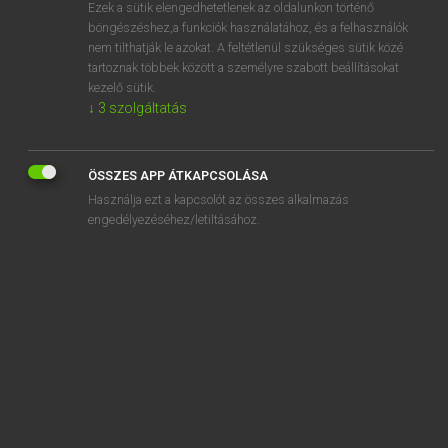
Ezek a sütik elengedhetetlenek az oldalunkon történő
böngészéshez,a funkciók használatához, és a felhasználók
nem tilthatják le azokat. A feltétlenül szükséges sütik közé
Magay Tamás
tartoznak többek között a személyre szabott beállításokat
MAGYAR−ANGOL SZÓTÁR
kezelő sütik.
↓
3
szolgáltatás
Kapcsolódó anyagok
izgágáskodik
ÖSSZES APP ÁTKAPCSOLÁSA
izgalmas
Használja ezt a kapcsolót az összes alkalmazás
izgalmi
engedélyezéséhez/letiltásához.
izgalom
izgat
izgatás
izgató
izgatószer
izgatott