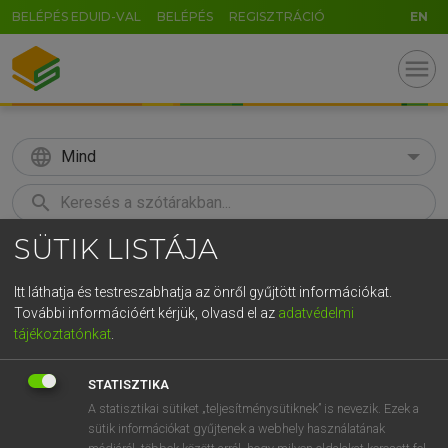
BELÉPÉS EDUID-VAL
BELÉPÉS
REGISZTRÁCIÓ
EN
menu
language
Mind
search
SÜTIK LISTÁJA
GR
KERESÉS
5
6
7
8
9
ö
ü
ó
Itt láthatja és testreszabhatja az önről gyűjtött információkat.
További információért kérjük, olvasd el az
adatvédelmi
r
t
z
u
i
o
p
ő
ú
MAGAY TAMÁS
tájékoztatónkat
.
Magyar−angol szótár
g
h
j
k
l
é
á
ű
Ω
STATISZTIKA
v
b
n
m
,
.
-
AltGr
A statisztikai sütiket „teljesítménysütiknek” is nevezik. Ezek a
sütik információkat gyűjtenek a webhely használatának