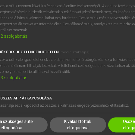
próbaverziójának elindítás
zek a sütik nyomon követik a felhasználó online tevékenységét. Az online tevékeny
BELÉPÉS
regisztrálok és
belépek
.
egismerésével a hirdetők relevánsabb reklámokat jeleníthetnek meg, és korlátozhat
elhasználó hány alkalommal láthat egy hirdetést. Ezek a sütik más szervezetekkel és
egoszthatják ezeket az információkat. Ezek állandó sütik, amelyek szinte mindig 
REGISZTRÁCIÓ
éltől származnak.
2
szolgáltatás
ŰKÖDÉSHEZ ELENGEDHETETLEN
(mindig szükséges)
zek a sütik elengedhetetlenek az oldalunkon történő böngészéshez,a funkciók hasz
elhasználók nem tilthatják le azokat. A feltétlenül szükséges sütik közé tartoznak t
zemélyre szabott beállításokat kezelő sütik.
3
szolgáltatás
SSZES APP ÁTKAPCSOLÁSA
HASZNÁLÓKNAK
SÚGÓ
asználja ezt a kapcsolót az összes alkalmazás engedélyezéséhez/letiltásához.
K
RÓLUNK
NTÉZMÉNYEKNEK
ELÉRHETŐSÉG
a szükséges sütik
Kiválasztottak
Összes
MEGOLDÁSOK
SÜTI BEÁLLÍTÁSOK
elfogadása
elfogadása
elfog