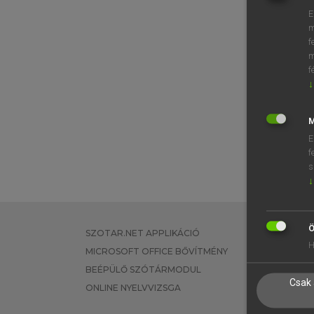
E
m
f
m
f
↓
M
E
f
s
↓
Ö
SZOTAR.NET APPLIKÁCIÓ
EGYÉNI FEL
H
MICROSOFT OFFICE BŐVÍTMÉNY
TANULÓKNA
BEÉPÜLŐ SZÓTÁRMODUL
OKTATÁSI I
Csak 
ONLINE NYELVVIZSGA
VÁLLALATI 