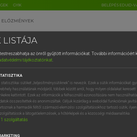
ÉGEK
GYIK
BELÉPÉS EDUID-V
ELŐZMÉNYEK
 LISTÁJA
és testreszabhatja az önről gyűjtött információkat.
További információért k
HU
DE
CN
FR
ES
IT
NL
RU
GR
adatvédelmi tájékoztatónkat
.
Y TAMÁS
1
2
3
4
5
6
7
8
9
ar−angol szótár
TATISZTIKA
q
w
e
r
t
z
u
i
 statisztikai sütiket „teljesítménysütiknek” is nevezik. Ezek a sütik információkat gy
ebhely használatának módjáról, többek között arról, hogy milyen oldalakat keresett 
a
s
d
f
g
h
j
k
l
é
inkekre kattintott. Ezek az információk a felhasználó azonosítására nem használható
datok összesítettek és anonimizáltak. Céljuk kizárólag a weboldal funkcióinak javít
í
y
x
c
v
b
n
m
,
.
artoznak a harmadik féltől származó elemzési szolgáltatásokhoz tartozó sütik; ilye
zolgáltatások a látogatóelemzések, a hőtérképek és a közösségi médiaanalitika.
VAN ELŐFIZETÉSED?
NINCS ELŐFIZETÉSED
1
szolgáltatás
előfizetésem a teljes szócikk
Nincs regisztrációm és előfiz
megtekintéséhez.
A szótár 2 órás, díjmente
MARKETING