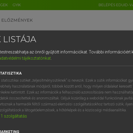
ÉGEK
GYIK
BELÉPÉS EDUID-V
ELŐZMÉNYEK
 LISTÁJA
és testreszabhatja az önről gyűjtött információkat.
További információért k
HU
DE
CN
FR
ES
IT
NL
RU
GR
adatvédelmi tájékoztatónkat
.
Y TAMÁS
1
2
3
4
5
6
7
8
9
ar−angol szótár
TATISZTIKA
q
w
e
r
t
z
u
i
 statisztikai sütiket „teljesítménysütiknek” is nevezik. Ezek a sütik információkat gy
ebhely használatának módjáról, többek között arról, hogy milyen oldalakat keresett 
a
s
d
f
g
h
j
k
l
é
inkekre kattintott. Ezek az információk a felhasználó azonosítására nem használható
datok összesítettek és anonimizáltak. Céljuk kizárólag a weboldal funkcióinak javít
í
y
x
c
v
b
n
m
,
.
artoznak a harmadik féltől származó elemzési szolgáltatásokhoz tartozó sütik; ilye
zolgáltatások a látogatóelemzések, a hőtérképek és a közösségi médiaanalitika.
VAN ELŐFIZETÉSED?
NINCS ELŐFIZETÉSED
1
szolgáltatás
előfizetésem a teljes szócikk
Nincs regisztrációm és előfiz
megtekintéséhez.
A szótár 2 órás, díjmente
MARKETING