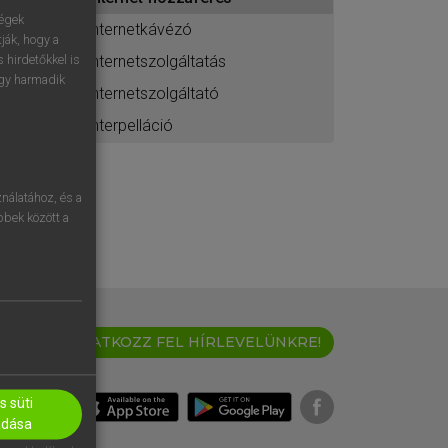
ához
ségek
internetkávézó
ják, hogy a
internetszolgáltatás
 hirdetőkkel is
egy harmadik
internetszolgáltató
interpelláció
nálatához, és a
öbbek között a
IRATKOZZ FEL HÍRLEVELÜNKRE!
 süti
adása