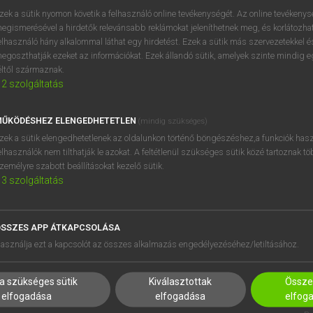
próbaverziójának elindítás
zek a sütik nyomon követik a felhasználó online tevékenységét. Az online tevékeny
BELÉPÉS
regisztrálok és
belépek
.
egismerésével a hirdetők relevánsabb reklámokat jeleníthetnek meg, és korlátozhat
elhasználó hány alkalommal láthat egy hirdetést. Ezek a sütik más szervezetekkel és
egoszthatják ezeket az információkat. Ezek állandó sütik, amelyek szinte mindig 
REGISZTRÁCIÓ
éltől származnak.
2
szolgáltatás
ŰKÖDÉSHEZ ELENGEDHETETLEN
(mindig szükséges)
zek a sütik elengedhetetlenek az oldalunkon történő böngészéshez,a funkciók hasz
elhasználók nem tilthatják le azokat. A feltétlenül szükséges sütik közé tartoznak t
zemélyre szabott beállításokat kezelő sütik.
3
szolgáltatás
SSZES APP ÁTKAPCSOLÁSA
HASZNÁLÓKNAK
SÚGÓ
asználja ezt a kapcsolót az összes alkalmazás engedélyezéséhez/letiltásához.
K
RÓLUNK
NTÉZMÉNYEKNEK
ELÉRHETŐSÉG
a szükséges sütik
Kiválasztottak
Összes
MEGOLDÁSOK
SÜTI BEÁLLÍTÁSOK
elfogadása
elfogadása
elfog