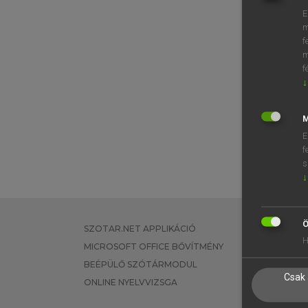
E
m
f
m
f
↓
M
E
f
s
↓
Ö
SZOTAR.NET APPLIKÁCIÓ
EGYÉNI FEL
H
MICROSOFT OFFICE BŐVÍTMÉNY
TANULÓKNA
BEÉPÜLŐ SZÓTÁRMODUL
OKTATÁSI I
Csak 
ONLINE NYELVVIZSGA
VÁLLALATI 