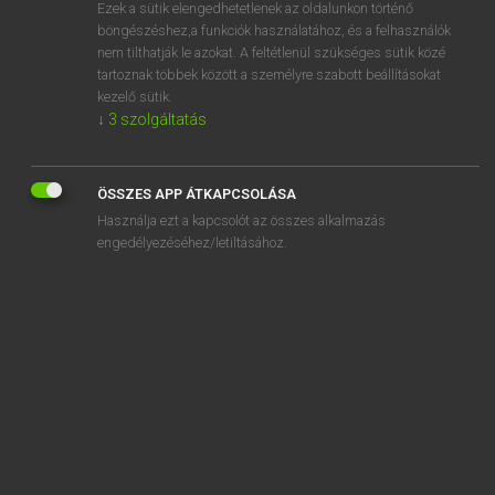
Ezek a sütik elengedhetetlenek az oldalunkon történő
böngészéshez,a funkciók használatához, és a felhasználók
nem tilthatják le azokat. A feltétlenül szükséges sütik közé
Magay Tamás
tartoznak többek között a személyre szabott beállításokat
MAGYAR−ANGOL SZÓTÁR
kezelő sütik.
↓
3
szolgáltatás
Kapcsolódó anyagok
impassz
ÖSSZES APP ÁTKAPCSOLÁSA
imperfektum
Használja ezt a kapcsolót az összes alkalmazás
imperialista
engedélyezéséhez/letiltásához.
imperializmus
implantátum
imponál
import
importál
importáru