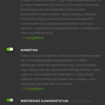
módjáról, többek között arról, hogy milyen oldalakat keresett fel
és milyen linkekre kattintott. Ezek az információk a felhasználó
VAN ELŐFIZETÉSED?
azonosítására nem használhatóak, mivel az adatok
összesítettek és anonimizáltak. Céljuk kizárólag a weboldal
Van előfizetésem a teljes szócikk megtekintéséhez.
funkcióinak javítása. Ezek közé tartoznak a harmadik féltől
származó elemzési szolgáltatásokhoz tartozó sütik; ilyen
BELÉPÉS
elemzési szolgáltatások a látogatóelemzések, a hőtérképek és a
közösségi médiaanalitika.
↓
1
szolgáltatás
MARKETING
Ezek a sütik nyomon követik a felhasználó online tevékenységét.
Az online tevékenységek megismerésével a hirdetők
NINCS ELŐFIZETÉSED?
relevánsabb reklámokat jeleníthetnek meg, és korlátozhatják,
Nincs regisztrációm és előfizetésem. A szótár 2 órás,
hogy a felhasználó hány alkalommal láthat egy hirdetést. Ezek a
díjmentes próbaverziójának elindításához regisztrálok és
sütik más szervezetekkel és hirdetőkkel is megoszthatják
belépek
.
ezeket az információkat. Ezek állandó sütik, amelyek szinte
mindig egy harmadik féltől származnak.
↓
2
szolgáltatás
REGISZTRÁCIÓ
MŰKÖDÉSHEZ ELENGEDHETETLEN
(mindig szükséges)