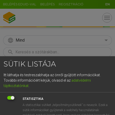
BELÉPÉS EDUID-VAL
BELÉPÉS
REGISZTRÁCIÓ
EN
menu
language
Mind
search
SÜTIK LISTÁJA
GR
KERESÉS
5
6
7
8
9
ö
ü
ó
Itt láthatja és testreszabhatja az önről gyűjtött információkat.
További információért kérjük, olvasd el az
adatvédelmi
r
t
z
u
i
o
p
ő
ú
MAGAY TAMÁS
tájékoztatónkat
.
Magyar−angol szótár
g
h
j
k
l
é
á
ű
Ω
STATISZTIKA
v
b
n
m
,
.
-
AltGr
A statisztikai sütiket „teljesítménysütiknek” is nevezik. Ezek a
sütik információkat gyűjtenek a webhely használatának