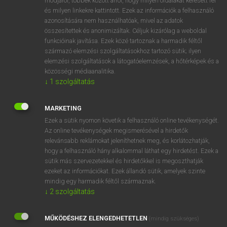
módjáról, többek között arról, hogy milyen oldalakat keresett fel
és milyen linkekre kattintott. Ezek az információk a felhasználó
VAN ELŐFIZETÉSED?
azonosítására nem használhatóak, mivel az adatok
összesítettek és anonimizáltak. Céljuk kizárólag a weboldal
Van előfizetésem a teljes szócikk megtekintéséhez.
funkcióinak javítása. Ezek közé tartoznak a harmadik féltől
származó elemzési szolgáltatásokhoz tartozó sütik; ilyen
BELÉPÉS
elemzési szolgáltatások a látogatóelemzések, a hőtérképek és a
közösségi médiaanalitika.
↓
1
szolgáltatás
MARKETING
Ezek a sütik nyomon követik a felhasználó online tevékenységét.
Az online tevékenységek megismerésével a hirdetők
NINCS ELŐFIZETÉSED?
relevánsabb reklámokat jeleníthetnek meg, és korlátozhatják,
Nincs regisztrációm és előfizetésem. A szótár 2 órás,
hogy a felhasználó hány alkalommal láthat egy hirdetést. Ezek a
díjmentes próbaverziójának elindításához regisztrálok és
sütik más szervezetekkel és hirdetőkkel is megoszthatják
belépek
.
ezeket az információkat. Ezek állandó sütik, amelyek szinte
mindig egy harmadik féltől származnak.
↓
2
szolgáltatás
REGISZTRÁCIÓ
MŰKÖDÉSHEZ ELENGEDHETETLEN
(mindig szükséges)