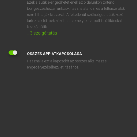
Ezek a sütik elengedhetetlenek az oldalunkon történő
böngészéshez,a funkciók használatához, és a felhasználók
nem tilthatják le azokat. A feltétlenül szükséges sütik közé
Magay Tamás
tartoznak többek között a személyre szabott beállításokat
MAGYAR−ANGOL SZÓTÁR
kezelő sütik.
↓
3
szolgáltatás
Kapcsolódó anyagok
idegzet
ÖSSZES APP ÁTKAPCSOLÁSA
idegzetű
Használja ezt a kapcsolót az összes alkalmazás
idegzsába
engedélyezéséhez/letiltásához.
idehallatszik
idehallgat
idehaza
idehív
idehoz
idehúz