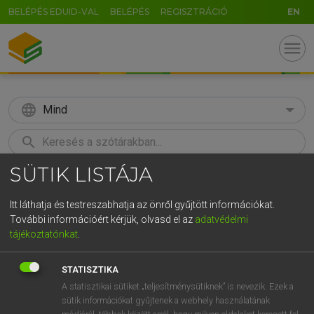
BELÉPÉS EDUID-VAL
BELÉPÉS
REGISZTRÁCIÓ
EN
menu
language
Mind
search
SÜTIK LISTÁJA
GR
KERESÉS
5
6
7
8
9
ö
ü
ó
Itt láthatja és testreszabhatja az önről gyűjtött információkat.
További információért kérjük, olvasd el az
adatvédelmi
r
t
z
u
i
o
p
ő
ú
MAGAY TAMÁS
tájékoztatónkat
.
Magyar−angol szótár
g
h
j
k
l
é
á
ű
Ω
STATISZTIKA
v
b
n
m
,
.
-
AltGr
A statisztikai sütiket „teljesítménysütiknek” is nevezik. Ezek a
sütik információkat gyűjtenek a webhely használatának