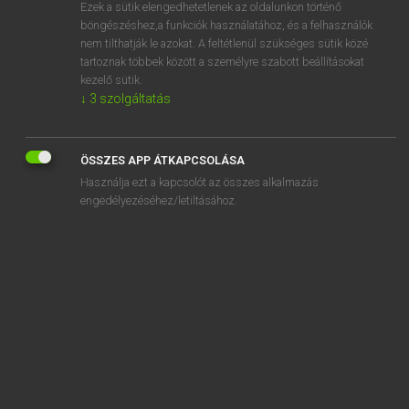
Ezek a sütik elengedhetetlenek az oldalunkon történő
böngészéshez,a funkciók használatához, és a felhasználók
nem tilthatják le azokat. A feltétlenül szükséges sütik közé
Magay Tamás
tartoznak többek között a személyre szabott beállításokat
MAGYAR−ANGOL SZÓTÁR
kezelő sütik.
↓
3
szolgáltatás
Kapcsolódó anyagok
hovatartozás
ÖSSZES APP ÁTKAPCSOLÁSA
hovatovább
Használja ezt a kapcsolót az összes alkalmazás
hóvihar
engedélyezéséhez/letiltásához.
hóvirág
hoz
hozadék
hozam
hozamú
hózápor