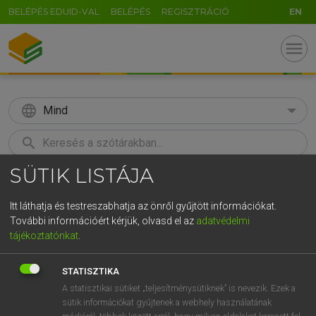
BELÉPÉS EDUID-VAL
BELÉPÉS
REGISZTRÁCIÓ
EN
menu
language
Mind
search
SÜTIK LISTÁJA
GR
KERESÉS
5
6
7
8
9
ö
ü
ó
Itt láthatja és testreszabhatja az önről gyűjtött információkat.
További információért kérjük, olvasd el az
adatvédelmi
r
t
z
u
i
o
p
ő
ú
MAGAY TAMÁS
tájékoztatónkat
.
Magyar−angol szótár
g
h
j
k
l
é
á
ű
Ω
STATISZTIKA
v
b
n
m
,
.
-
AltGr
A statisztikai sütiket „teljesítménysütiknek” is nevezik. Ezek a
sütik információkat gyűjtenek a webhely használatának