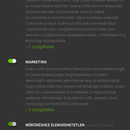
módjáról, többek között arról, hogy milyen oldalakat keresett fel
és milyen linkekre kattintott. Ezek az információk a felhasználó
VAN ELŐFIZETÉSED?
azonosítására nem használhatóak, mivel az adatok
összesítettek és anonimizáltak. Céljuk kizárólag a weboldal
Van előfizetésem a teljes szócikk megtekintéséhez.
funkcióinak javítása. Ezek közé tartoznak a harmadik féltől
származó elemzési szolgáltatásokhoz tartozó sütik; ilyen
BELÉPÉS
elemzési szolgáltatások a látogatóelemzések, a hőtérképek és a
közösségi médiaanalitika.
↓
1
szolgáltatás
MARKETING
Ezek a sütik nyomon követik a felhasználó online tevékenységét.
Az online tevékenységek megismerésével a hirdetők
NINCS ELŐFIZETÉSED?
relevánsabb reklámokat jeleníthetnek meg, és korlátozhatják,
Nincs regisztrációm és előfizetésem. A szótár 2 órás,
hogy a felhasználó hány alkalommal láthat egy hirdetést. Ezek a
díjmentes próbaverziójának elindításához regisztrálok és
sütik más szervezetekkel és hirdetőkkel is megoszthatják
belépek
.
ezeket az információkat. Ezek állandó sütik, amelyek szinte
mindig egy harmadik féltől származnak.
↓
2
szolgáltatás
REGISZTRÁCIÓ
MŰKÖDÉSHEZ ELENGEDHETETLEN
(mindig szükséges)