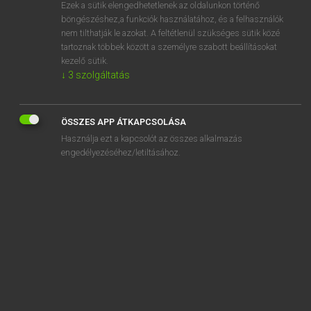
Ezek a sütik elengedhetetlenek az oldalunkon történő
böngészéshez,a funkciók használatához, és a felhasználók
nem tilthatják le azokat. A feltétlenül szükséges sütik közé
Magay Tamás
tartoznak többek között a személyre szabott beállításokat
MAGYAR−ANGOL SZÓTÁR
kezelő sütik.
↓
3
szolgáltatás
Kapcsolódó anyagok
aranyóra
ÖSSZES APP ÁTKAPCSOLÁSA
aranyos
Használja ezt a kapcsolót az összes alkalmazás
arányos
engedélyezéséhez/letiltásához.
arányosan
arányosít
aranyoskám
arányosság
aranyoz
aranyozás