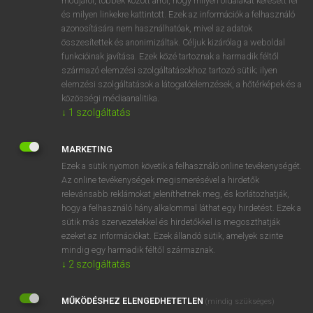
módjáról, többek között arról, hogy milyen oldalakat keresett fel
és milyen linkekre kattintott. Ezek az információk a felhasználó
VAN ELŐFIZETÉSED?
azonosítására nem használhatóak, mivel az adatok
összesítettek és anonimizáltak. Céljuk kizárólag a weboldal
Van előfizetésem a teljes szócikk megtekintéséhez.
funkcióinak javítása. Ezek közé tartoznak a harmadik féltől
származó elemzési szolgáltatásokhoz tartozó sütik; ilyen
BELÉPÉS
elemzési szolgáltatások a látogatóelemzések, a hőtérképek és a
közösségi médiaanalitika.
↓
1
szolgáltatás
MARKETING
Ezek a sütik nyomon követik a felhasználó online tevékenységét.
Az online tevékenységek megismerésével a hirdetők
NINCS ELŐFIZETÉSED?
relevánsabb reklámokat jeleníthetnek meg, és korlátozhatják,
Nincs regisztrációm és előfizetésem. A szótár 2 órás,
hogy a felhasználó hány alkalommal láthat egy hirdetést. Ezek a
díjmentes próbaverziójának elindításához regisztrálok és
sütik más szervezetekkel és hirdetőkkel is megoszthatják
belépek
.
ezeket az információkat. Ezek állandó sütik, amelyek szinte
mindig egy harmadik féltől származnak.
↓
2
szolgáltatás
REGISZTRÁCIÓ
MŰKÖDÉSHEZ ELENGEDHETETLEN
(mindig szükséges)