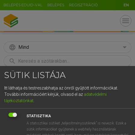
BELÉPÉS EDUID-VAL
BELÉPÉS
REGISZTRÁCIÓ
EN
menu
language
Mind
search
SÜTIK LISTÁJA
GR
KERESÉS
5
6
7
8
9
ö
ü
ó
Itt láthatja és testreszabhatja az önről gyűjtött információkat.
További információért kérjük, olvasd el az
adatvédelmi
r
t
z
u
i
o
p
ő
ú
MAGAY TAMÁS
tájékoztatónkat
.
Magyar−angol szótár
g
h
j
k
l
é
á
ű
Ω
STATISZTIKA
v
b
n
m
,
.
-
AltGr
A statisztikai sütiket „teljesítménysütiknek” is nevezik. Ezek a
sütik információkat gyűjtenek a webhely használatának