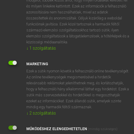
módjáról, többek között arról, hogy milyen oldalakat keresett fel
és milyen linkekre kattintott. Ezek az információk a felhasználó
VAN ELŐFIZETÉSED?
azonosítására nem használhatóak, mivel az adatok
összesítettek és anonimizáltak. Céljuk kizárólag a weboldal
Van előfizetésem a teljes szócikk megtekintéséhez.
funkcióinak javítása. Ezek közé tartoznak a harmadik féltől
származó elemzési szolgáltatásokhoz tartozó sütik; ilyen
BELÉPÉS
elemzési szolgáltatások a látogatóelemzések, a hőtérképek és a
közösségi médiaanalitika.
↓
1
szolgáltatás
MARKETING
Ezek a sütik nyomon követik a felhasználó online tevékenységét.
Az online tevékenységek megismerésével a hirdetők
NINCS ELŐFIZETÉSED?
relevánsabb reklámokat jeleníthetnek meg, és korlátozhatják,
Nincs regisztrációm és előfizetésem. A szótár 2 órás,
hogy a felhasználó hány alkalommal láthat egy hirdetést. Ezek a
díjmentes próbaverziójának elindításához regisztrálok és
sütik más szervezetekkel és hirdetőkkel is megoszthatják
belépek
.
ezeket az információkat. Ezek állandó sütik, amelyek szinte
mindig egy harmadik féltől származnak.
↓
2
szolgáltatás
REGISZTRÁCIÓ
MŰKÖDÉSHEZ ELENGEDHETETLEN
(mindig szükséges)