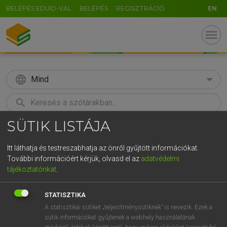
BELÉPÉS EDUID-VAL
BELÉPÉS
REGISZTRÁCIÓ
EN
menu
language
Mind
search
SÜTIK LISTÁJA
GR
KERESÉS
5
6
7
8
9
ö
ü
ó
Itt láthatja és testreszabhatja az önről gyűjtött információkat.
További információért kérjük, olvasd el az
adatvédelmi
r
t
z
u
i
o
p
ő
ú
MAGAY TAMÁS
tájékoztatónkat
.
Magyar−angol szótár
g
h
j
k
l
é
á
ű
Ω
STATISZTIKA
v
b
n
m
,
.
-
AltGr
A statisztikai sütiket „teljesítménysütiknek” is nevezik. Ezek a
sütik információkat gyűjtenek a webhely használatának