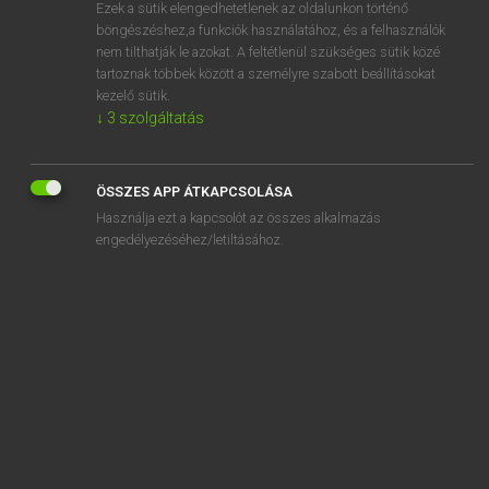
Ezek a sütik elengedhetetlenek az oldalunkon történő
böngészéshez,a funkciók használatához, és a felhasználók
nem tilthatják le azokat. A feltétlenül szükséges sütik közé
Magay Tamás
tartoznak többek között a személyre szabott beállításokat
MAGYAR−ANGOL SZÓTÁR
kezelő sütik.
↓
3
szolgáltatás
Kapcsolódó anyagok
adogat
ÖSSZES APP ÁTKAPCSOLÁSA
adogatás
Használja ezt a kapcsolót az összes alkalmazás
adogató
engedélyezéséhez/letiltásához.
adóhatóság
adóhátralék
adóhiány
adóhivatal
adóigazgatóság
adóigazolvány