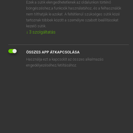
Ezek a sütik elengedhetetlenek az oldalunkon történő
böngészéshez,a funkciók használatához, és a felhasználók
nem tilthatják le azokat. A feltétlenül szükséges sütik közé
Magay Tamás
tartoznak többek között a személyre szabott beállításokat
MAGYAR−ANGOL SZÓTÁR
kezelő sütik.
↓
3
szolgáltatás
Kapcsolódó anyagok
hazaszállít
ÖSSZES APP ÁTKAPCSOLÁSA
hazaszállítás
Használja ezt a kapcsolót az összes alkalmazás
hazaszeretet
engedélyezéséhez/letiltásához.
hazatalál
hazatelefonál
hazatelepít
hazatelepül
hazatér
hazatérés