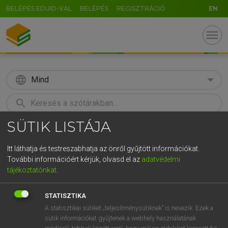
BELÉPÉS EDUID-VAL
BELÉPÉS
REGISZTRÁCIÓ
EN
menu
language
Mind
search
SÜTIK LISTÁJA
GR
KERESÉS
5
6
7
8
9
ö
ü
ó
Itt láthatja és testreszabhatja az önről gyűjtött információkat.
További információért kérjük, olvasd el az
adatvédelmi
r
t
z
u
i
o
p
ő
ú
MAGAY TAMÁS
tájékoztatónkat
.
Magyar−angol szótár
g
h
j
k
l
é
á
ű
Ω
STATISZTIKA
v
b
n
m
,
.
-
AltGr
A statisztikai sütiket „teljesítménysütiknek” is nevezik. Ezek a
sütik információkat gyűjtenek a webhely használatának