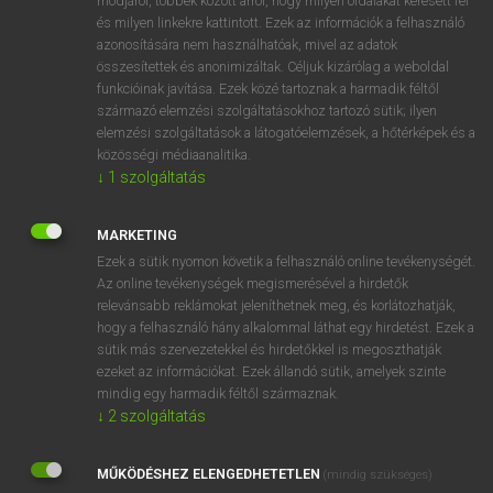
módjáról, többek között arról, hogy milyen oldalakat keresett fel
és milyen linkekre kattintott. Ezek az információk a felhasználó
VAN ELŐFIZETÉSED?
azonosítására nem használhatóak, mivel az adatok
összesítettek és anonimizáltak. Céljuk kizárólag a weboldal
Van előfizetésem a teljes szócikk megtekintéséhez.
funkcióinak javítása. Ezek közé tartoznak a harmadik féltől
származó elemzési szolgáltatásokhoz tartozó sütik; ilyen
BELÉPÉS
elemzési szolgáltatások a látogatóelemzések, a hőtérképek és a
közösségi médiaanalitika.
↓
1
szolgáltatás
MARKETING
Ezek a sütik nyomon követik a felhasználó online tevékenységét.
Az online tevékenységek megismerésével a hirdetők
NINCS ELŐFIZETÉSED?
relevánsabb reklámokat jeleníthetnek meg, és korlátozhatják,
Nincs regisztrációm és előfizetésem. A szótár 2 órás,
hogy a felhasználó hány alkalommal láthat egy hirdetést. Ezek a
díjmentes próbaverziójának elindításához regisztrálok és
sütik más szervezetekkel és hirdetőkkel is megoszthatják
belépek
.
ezeket az információkat. Ezek állandó sütik, amelyek szinte
mindig egy harmadik féltől származnak.
↓
2
szolgáltatás
REGISZTRÁCIÓ
MŰKÖDÉSHEZ ELENGEDHETETLEN
(mindig szükséges)