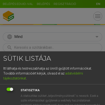
BELÉPÉS EDUID-VAL
BELÉPÉS
REGISZTRÁCIÓ
EN
menu
language
Mind
search
SÜTIK LISTÁJA
GR
KERESÉS
5
6
7
8
9
ö
ü
ó
Itt láthatja és testreszabhatja az önről gyűjtött információkat.
További információért kérjük, olvasd el az
adatvédelmi
r
t
z
u
i
o
p
ő
ú
MAGAY TAMÁS
tájékoztatónkat
.
Magyar−angol szótár
g
h
j
k
l
é
á
ű
Ω
STATISZTIKA
v
b
n
m
,
.
-
AltGr
A statisztikai sütiket „teljesítménysütiknek” is nevezik. Ezek a
sütik információkat gyűjtenek a webhely használatának