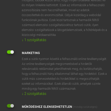
módjáról, többek között arról, hogy milyen oldalakat keresett fel
és milyen linkekre kattintott. Ezek az információk a felhasználó
VAN ELŐFIZETÉSED?
azonosítására nem használhatóak, mivel az adatok
összesítettek és anonimizáltak. Céljuk kizárólag a weboldal
Van előfizetésem a teljes szócikk megtekintéséhez.
funkcióinak javítása. Ezek közé tartoznak a harmadik féltől
származó elemzési szolgáltatásokhoz tartozó sütik; ilyen
BELÉPÉS
elemzési szolgáltatások a látogatóelemzések, a hőtérképek és a
közösségi médiaanalitika.
↓
1
szolgáltatás
MARKETING
Ezek a sütik nyomon követik a felhasználó online tevékenységét.
Az online tevékenységek megismerésével a hirdetők
NINCS ELŐFIZETÉSED?
relevánsabb reklámokat jeleníthetnek meg, és korlátozhatják,
Nincs regisztrációm és előfizetésem. A szótár 2 órás,
hogy a felhasználó hány alkalommal láthat egy hirdetést. Ezek a
díjmentes próbaverziójának elindításához regisztrálok és
sütik más szervezetekkel és hirdetőkkel is megoszthatják
belépek
.
ezeket az információkat. Ezek állandó sütik, amelyek szinte
mindig egy harmadik féltől származnak.
↓
2
szolgáltatás
REGISZTRÁCIÓ
MŰKÖDÉSHEZ ELENGEDHETETLEN
(mindig szükséges)