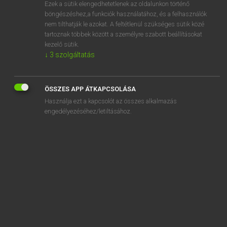
Ezek a sütik elengedhetetlenek az oldalunkon történő
böngészéshez,a funkciók használatához, és a felhasználók
nem tilthatják le azokat. A feltétlenül szükséges sütik közé
Magay Tamás
tartoznak többek között a személyre szabott beállításokat
MAGYAR−ANGOL SZÓTÁR
kezelő sütik.
↓
3
szolgáltatás
Kapcsolódó anyagok
hangmérnök
ÖSSZES APP ÁTKAPCSOLÁSA
hangmester
Használja ezt a kapcsolót az összes alkalmazás
hangnem
engedélyezéséhez/letiltásához.
hangol
hangolás
hangolóegység
hangolókulcs
hangos
hangosan