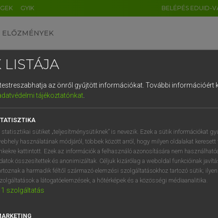
ÉGEK
GYIK
BELÉPÉS EDUID-V
ELŐZMÉNYEK
 LISTÁJA
és testreszabhatja az önről gyűjtött információkat.
További információért k
HU
DE
CN
FR
ES
IT
NL
RU
GR
adatvédelmi tájékoztatónkat
.
Y TAMÁS
1
2
3
4
5
6
7
8
9
ar−angol szótár
TATISZTIKA
q
w
e
r
t
z
u
i
 statisztikai sütiket „teljesítménysütiknek” is nevezik. Ezek a sütik információkat gy
ebhely használatának módjáról, többek között arról, hogy milyen oldalakat keresett 
a
s
d
f
g
h
j
k
l
é
inkekre kattintott. Ezek az információk a felhasználó azonosítására nem használható
datok összesítettek és anonimizáltak. Céljuk kizárólag a weboldal funkcióinak javít
í
y
x
c
v
b
n
m
,
.
artoznak a harmadik féltől származó elemzési szolgáltatásokhoz tartozó sütik; ilye
zolgáltatások a látogatóelemzések, a hőtérképek és a közösségi médiaanalitika.
VAN ELŐFIZETÉSED?
NINCS ELŐFIZETÉSED
1
szolgáltatás
előfizetésem a teljes szócikk
Nincs regisztrációm és előfiz
megtekintéséhez.
A szótár 2 órás, díjmente
MARKETING