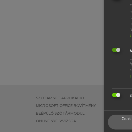
E
m
f
m
f
↓
M
E
f
s
↓
Ö
SZOTAR.NET APPLIKÁCIÓ
EGYÉNI FEL
H
MICROSOFT OFFICE BŐVÍTMÉNY
TANULÓKNA
BEÉPÜLŐ SZÓTÁRMODUL
OKTATÁSI I
Csak 
ONLINE NYELVVIZSGA
VÁLLALATI 