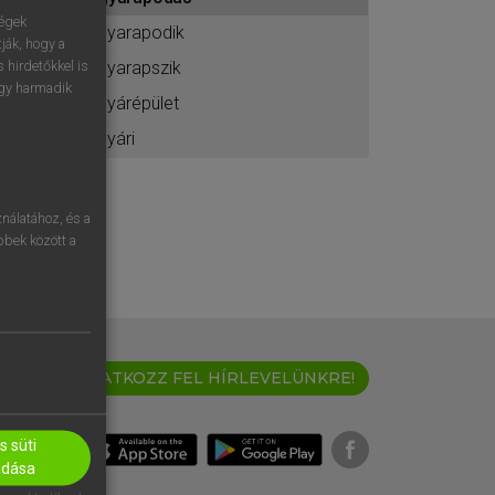
ához
ségek
gyarapodik
ják, hogy a
gyarapszik
 hirdetőkkel is
egy harmadik
gyárépület
gyári
nálatához, és a
öbbek között a
IRATKOZZ FEL HÍRLEVELÜNKRE!
 süti
adása