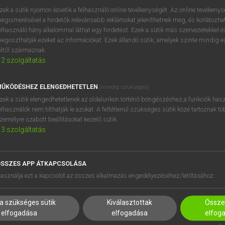
próbaverziójának elindítás
zek a sütik nyomon követik a felhasználó online tevékenységét. Az online tevékeny
BELÉPÉS
regisztrálok és
belépek
.
egismerésével a hirdetők relevánsabb reklámokat jeleníthetnek meg, és korlátozhat
elhasználó hány alkalommal láthat egy hirdetést. Ezek a sütik más szervezetekkel és
egoszthatják ezeket az információkat. Ezek állandó sütik, amelyek szinte mindig 
REGISZTRÁCIÓ
éltől származnak.
2
szolgáltatás
ŰKÖDÉSHEZ ELENGEDHETETLEN
(mindig szükséges)
zek a sütik elengedhetetlenek az oldalunkon történő böngészéshez,a funkciók hasz
elhasználók nem tilthatják le azokat. A feltétlenül szükséges sütik közé tartoznak t
zemélyre szabott beállításokat kezelő sütik.
3
szolgáltatás
SSZES APP ÁTKAPCSOLÁSA
HASZNÁLÓKNAK
SÚGÓ
asználja ezt a kapcsolót az összes alkalmazás engedélyezéséhez/letiltásához.
K
RÓLUNK
NTÉZMÉNYEKNEK
ELÉRHETŐSÉG
a szükséges sütik
Kiválasztottak
Összes
MEGOLDÁSOK
SÜTI BEÁLLÍTÁSOK
elfogadása
elfogadása
elfog