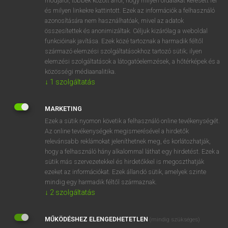
módjáról, többek között arról, hogy milyen oldalakat keresett fel
és milyen linkekre kattintott. Ezek az információk a felhasználó
VAN ELŐFIZETÉSED?
azonosítására nem használhatóak, mivel az adatok
összesítettek és anonimizáltak. Céljuk kizárólag a weboldal
Van előfizetésem a teljes szócikk megtekintéséhez.
funkcióinak javítása. Ezek közé tartoznak a harmadik féltől
származó elemzési szolgáltatásokhoz tartozó sütik; ilyen
BELÉPÉS
elemzési szolgáltatások a látogatóelemzések, a hőtérképek és a
közösségi médiaanalitika.
↓
1
szolgáltatás
MARKETING
Ezek a sütik nyomon követik a felhasználó online tevékenységét.
Az online tevékenységek megismerésével a hirdetők
NINCS ELŐFIZETÉSED?
relevánsabb reklámokat jeleníthetnek meg, és korlátozhatják,
Nincs regisztrációm és előfizetésem. A szótár 2 órás,
hogy a felhasználó hány alkalommal láthat egy hirdetést. Ezek a
díjmentes próbaverziójának elindításához regisztrálok és
sütik más szervezetekkel és hirdetőkkel is megoszthatják
belépek
.
ezeket az információkat. Ezek állandó sütik, amelyek szinte
mindig egy harmadik féltől származnak.
↓
2
szolgáltatás
REGISZTRÁCIÓ
MŰKÖDÉSHEZ ELENGEDHETETLEN
(mindig szükséges)