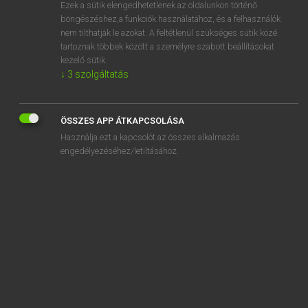
Ezek a sütik elengedhetetlenek az oldalunkon történő
böngészéshez,a funkciók használatához, és a felhasználók
nem tilthatják le azokat. A feltétlenül szükséges sütik közé
Magay Tamás
tartoznak többek között a személyre szabott beállításokat
MAGYAR−ANGOL SZÓTÁR
kezelő sütik.
↓
3
szolgáltatás
Kapcsolódó anyagok
görbület
ÖSSZES APP ÁTKAPCSOLÁSA
görbült
Használja ezt a kapcsolót az összes alkalmazás
görcs
engedélyezéséhez/letiltásához.
görcsoldó
görcsöl
görcsös
görcsösen
görcsroham
gördeszka