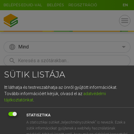
BELÉPÉS EDUID-VAL
BELÉPÉS
REGISZTRÁCIÓ
EN
menu
language
Mind
search
SÜTIK LISTÁJA
GR
KERESÉS
5
6
7
8
9
ö
ü
ó
Itt láthatja és testreszabhatja az önről gyűjtött információkat.
További információért kérjük, olvasd el az
adatvédelmi
r
t
z
u
i
o
p
ő
ú
MAGAY TAMÁS
tájékoztatónkat
.
Magyar−angol szótár
g
h
j
k
l
é
á
ű
Ω
STATISZTIKA
v
b
n
m
,
.
-
AltGr
A statisztikai sütiket „teljesítménysütiknek” is nevezik. Ezek a
sütik információkat gyűjtenek a webhely használatának