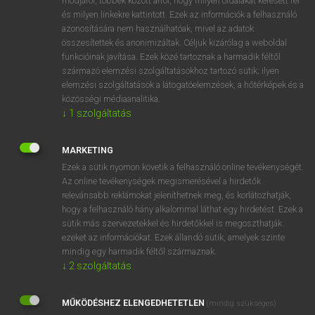
módjáról, többek között arról, hogy milyen oldalakat keresett fel
és milyen linkekre kattintott. Ezek az információk a felhasználó
VAN ELŐFIZETÉSED?
azonosítására nem használhatóak, mivel az adatok
összesítettek és anonimizáltak. Céljuk kizárólag a weboldal
Van előfizetésem a teljes szócikk megtekintéséhez.
funkcióinak javítása. Ezek közé tartoznak a harmadik féltől
származó elemzési szolgáltatásokhoz tartozó sütik; ilyen
BELÉPÉS
elemzési szolgáltatások a látogatóelemzések, a hőtérképek és a
közösségi médiaanalitika.
↓
1
szolgáltatás
MARKETING
Ezek a sütik nyomon követik a felhasználó online tevékenységét.
Az online tevékenységek megismerésével a hirdetők
NINCS ELŐFIZETÉSED?
relevánsabb reklámokat jeleníthetnek meg, és korlátozhatják,
Nincs regisztrációm és előfizetésem. A szótár 2 órás,
hogy a felhasználó hány alkalommal láthat egy hirdetést. Ezek a
díjmentes próbaverziójának elindításához regisztrálok és
sütik más szervezetekkel és hirdetőkkel is megoszthatják
belépek
.
ezeket az információkat. Ezek állandó sütik, amelyek szinte
mindig egy harmadik féltől származnak.
↓
2
szolgáltatás
REGISZTRÁCIÓ
MŰKÖDÉSHEZ ELENGEDHETETLEN
(mindig szükséges)