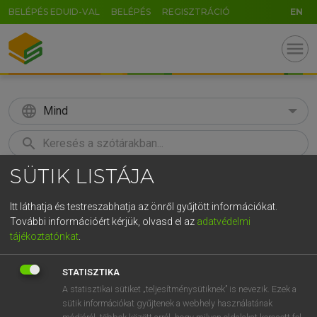
BELÉPÉS EDUID-VAL
BELÉPÉS
REGISZTRÁCIÓ
EN
menu
language
Mind
search
SÜTIK LISTÁJA
GR
KERESÉS
5
6
7
8
9
ö
ü
ó
Itt láthatja és testreszabhatja az önről gyűjtött információkat.
További információért kérjük, olvasd el az
adatvédelmi
r
t
z
u
i
o
p
ő
ú
MAGAY TAMÁS
tájékoztatónkat
.
Magyar−angol szótár
g
h
j
k
l
é
á
ű
Ω
STATISZTIKA
v
b
n
m
,
.
-
AltGr
A statisztikai sütiket „teljesítménysütiknek” is nevezik. Ezek a
sütik információkat gyűjtenek a webhely használatának