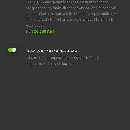
Ezek a sütik elengedhetetlenek az oldalunkon történő
böngészéshez,a funkciók használatához, és a felhasználók
nem tilthatják le azokat. A feltétlenül szükséges sütik közé
Magay Tamás
tartoznak többek között a személyre szabott beállításokat
MAGYAR−ANGOL SZÓTÁR
kezelő sütik.
↓
3
szolgáltatás
Kapcsolódó anyagok
gondosan
ÖSSZES APP ÁTKAPCSOLÁSA
gondoskodás
Használja ezt a kapcsolót az összes alkalmazás
gondoskodik
engedélyezéséhez/letiltásához.
gondosság
gondoz
gondozás
gondozatlan
gondozó
gondozónő