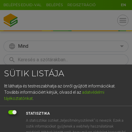
BELÉPÉS EDUID-VAL
BELÉPÉS
REGISZTRÁCIÓ
EN
menu
language
Mind
search
SÜTIK LISTÁJA
GR
KERESÉS
5
6
7
8
9
ö
ü
ó
Itt láthatja és testreszabhatja az önről gyűjtött információkat.
További információért kérjük, olvasd el az
adatvédelmi
r
t
z
u
i
o
p
ő
ú
MAGAY TAMÁS
tájékoztatónkat
.
Magyar−angol szótár
g
h
j
k
l
é
á
ű
Ω
STATISZTIKA
v
b
n
m
,
.
-
AltGr
A statisztikai sütiket „teljesítménysütiknek” is nevezik. Ezek a
sütik információkat gyűjtenek a webhely használatának