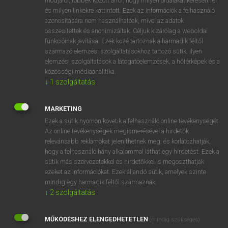
módjáról, többek között arról, hogy milyen oldalakat keresett fel
és milyen linkekre kattintott. Ezek az információk a felhasználó
VAN ELŐFIZETÉSED?
azonosítására nem használhatóak, mivel az adatok
összesítettek és anonimizáltak. Céljuk kizárólag a weboldal
Van előfizetésem a teljes szócikk megtekintéséhez.
funkcióinak javítása. Ezek közé tartoznak a harmadik féltől
származó elemzési szolgáltatásokhoz tartozó sütik; ilyen
BELÉPÉS
elemzési szolgáltatások a látogatóelemzések, a hőtérképek és a
közösségi médiaanalitika.
↓
1
szolgáltatás
MARKETING
Ezek a sütik nyomon követik a felhasználó online tevékenységét.
Az online tevékenységek megismerésével a hirdetők
NINCS ELŐFIZETÉSED?
relevánsabb reklámokat jeleníthetnek meg, és korlátozhatják,
Nincs regisztrációm és előfizetésem. A szótár 2 órás,
hogy a felhasználó hány alkalommal láthat egy hirdetést. Ezek a
díjmentes próbaverziójának elindításához regisztrálok és
sütik más szervezetekkel és hirdetőkkel is megoszthatják
belépek
.
ezeket az információkat. Ezek állandó sütik, amelyek szinte
mindig egy harmadik féltől származnak.
↓
2
szolgáltatás
REGISZTRÁCIÓ
MŰKÖDÉSHEZ ELENGEDHETETLEN
(mindig szükséges)