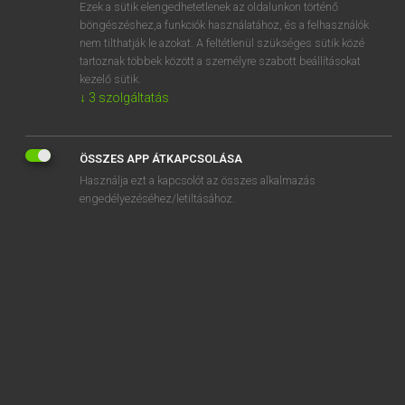
Ezek a sütik elengedhetetlenek az oldalunkon történő
böngészéshez,a funkciók használatához, és a felhasználók
nem tilthatják le azokat. A feltétlenül szükséges sütik közé
Magay Tamás
tartoznak többek között a személyre szabott beállításokat
MAGYAR−ANGOL SZÓTÁR
kezelő sütik.
↓
3
szolgáltatás
Kapcsolódó anyagok
gáncstalan
ÖSSZES APP ÁTKAPCSOLÁSA
ganéj
Használja ezt a kapcsolót az összes alkalmazás
gang
engedélyezéséhez/letiltásához.
Gangesz
gangréna
garancia
garancialevél
garanciális
garanciaszerződés