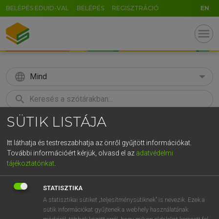
BELÉPÉS EDUID-VAL
BELÉPÉS
REGISZTRÁCIÓ
EN
menu
language
Mind
search
SÜTIK LISTÁJA
GR
KERESÉS
5
6
7
8
9
ö
ü
ó
Itt láthatja és testreszabhatja az önről gyűjtött információkat.
További információért kérjük, olvasd el az
adatvédelmi
r
t
z
u
i
o
p
ő
ú
MAGAY TAMÁS
tájékoztatónkat
.
Magyar−angol szótár
g
h
j
k
l
é
á
ű
Ω
STATISZTIKA
v
b
n
m
,
.
-
AltGr
A statisztikai sütiket „teljesítménysütiknek” is nevezik. Ezek a
sütik információkat gyűjtenek a webhely használatának