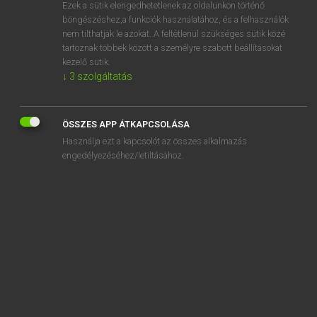
Ezek a sütik elengedhetetlenek az oldalunkon történő
böngészéshez,a funkciók használatához, és a felhasználók
nem tilthatják le azokat. A feltétlenül szükséges sütik közé
Magay Tamás
tartoznak többek között a személyre szabott beállításokat
MAGYAR−ANGOL SZÓTÁR
kezelő sütik.
↓
3
szolgáltatás
Kapcsolódó anyagok
férjjelölt
ÖSSZES APP ÁTKAPCSOLÁSA
férkőzik
Használja ezt a kapcsolót az összes alkalmazás
fermentáció
engedélyezéséhez/letiltásához.
fermentál
Feröer-szigetek
férőhely
férőhelyes
fertő
fertőtlenít