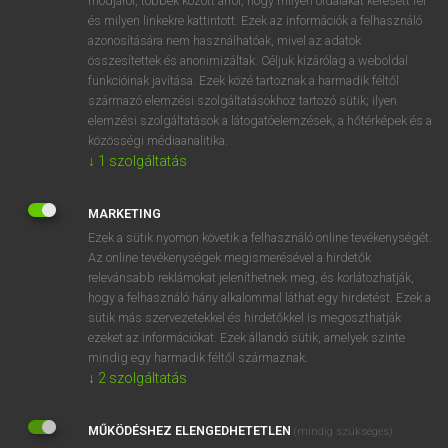
módjáról, többek között arról, hogy milyen oldalakat keresett fel
és milyen linkekre kattintott. Ezek az információk a felhasználó
VAN ELŐFIZETÉSED?
azonosítására nem használhatóak, mivel az adatok
összesítettek és anonimizáltak. Céljuk kizárólag a weboldal
Van előfizetésem a teljes szócikk megtekintéséhez.
funkcióinak javítása. Ezek közé tartoznak a harmadik féltől
származó elemzési szolgáltatásokhoz tartozó sütik; ilyen
BELÉPÉS
elemzési szolgáltatások a látogatóelemzések, a hőtérképek és a
közösségi médiaanalitika.
↓
1
szolgáltatás
MARKETING
Ezek a sütik nyomon követik a felhasználó online tevékenységét.
Az online tevékenységek megismerésével a hirdetők
NINCS ELŐFIZETÉSED?
relevánsabb reklámokat jeleníthetnek meg, és korlátozhatják,
Nincs regisztrációm és előfizetésem. A szótár 2 órás,
hogy a felhasználó hány alkalommal láthat egy hirdetést. Ezek a
díjmentes próbaverziójának elindításához regisztrálok és
sütik más szervezetekkel és hirdetőkkel is megoszthatják
belépek
.
ezeket az információkat. Ezek állandó sütik, amelyek szinte
mindig egy harmadik féltől származnak.
↓
2
szolgáltatás
REGISZTRÁCIÓ
MŰKÖDÉSHEZ ELENGEDHETETLEN
(mindig szükséges)