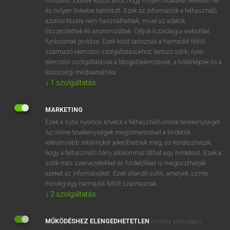
módjáról, többek között arról, hogy milyen oldalakat keresett fel
és milyen linkekre kattintott. Ezek az információk a felhasználó
VAN ELŐFIZETÉSED?
azonosítására nem használhatóak, mivel az adatok
összesítettek és anonimizáltak. Céljuk kizárólag a weboldal
Van előfizetésem a teljes szócikk megtekintéséhez.
funkcióinak javítása. Ezek közé tartoznak a harmadik féltől
származó elemzési szolgáltatásokhoz tartozó sütik; ilyen
BELÉPÉS
elemzési szolgáltatások a látogatóelemzések, a hőtérképek és a
közösségi médiaanalitika.
↓
1
szolgáltatás
MARKETING
Ezek a sütik nyomon követik a felhasználó online tevékenységét.
Az online tevékenységek megismerésével a hirdetők
NINCS ELŐFIZETÉSED?
relevánsabb reklámokat jeleníthetnek meg, és korlátozhatják,
Nincs regisztrációm és előfizetésem. A szótár 2 órás,
hogy a felhasználó hány alkalommal láthat egy hirdetést. Ezek a
díjmentes próbaverziójának elindításához regisztrálok és
sütik más szervezetekkel és hirdetőkkel is megoszthatják
belépek
.
ezeket az információkat. Ezek állandó sütik, amelyek szinte
mindig egy harmadik féltől származnak.
↓
2
szolgáltatás
REGISZTRÁCIÓ
MŰKÖDÉSHEZ ELENGEDHETETLEN
(mindig szükséges)