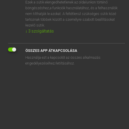
Ezek a sütik elengedhetetlenek az oldalunkon történő
böngészéshez,a funkciók használatához, és a felhasználók
nem tilthatják le azokat. A feltétlenül szükséges sütik közé
Magay Tamás
tartoznak többek között a személyre szabott beállításokat
MAGYAR−ANGOL SZÓTÁR
kezelő sütik.
↓
3
szolgáltatás
Kapcsolódó anyagok
fenyvesmadár
ÖSSZES APP ÁTKAPCSOLÁSA
fényviszonyok
Használja ezt a kapcsolót az összes alkalmazás
fényvisszaverő
engedélyezéséhez/letiltásához.
fényvisszaverődés
fér
férc
fércel
fércmunka
ferde