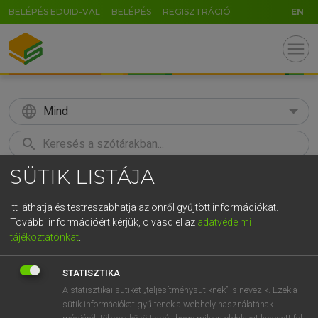
BELÉPÉS EDUID-VAL
BELÉPÉS
REGISZTRÁCIÓ
EN
menu
language
Mind
search
SÜTIK LISTÁJA
GR
KERESÉS
5
6
7
8
9
ö
ü
ó
Itt láthatja és testreszabhatja az önről gyűjtött információkat.
További információért kérjük, olvasd el az
adatvédelmi
r
t
z
u
i
o
p
ő
ú
MAGAY TAMÁS
tájékoztatónkat
.
Magyar−angol szótár
g
h
j
k
l
é
á
ű
Ω
STATISZTIKA
v
b
n
m
,
.
-
AltGr
A statisztikai sütiket „teljesítménysütiknek” is nevezik. Ezek a
sütik információkat gyűjtenek a webhely használatának