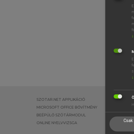
E
m
f
m
f
↓
M
E
f
s
↓
Ö
SZOTAR.NET APPLIKÁCIÓ
EGYÉNI FEL
H
MICROSOFT OFFICE BŐVÍTMÉNY
TANULÓKNA
BEÉPÜLŐ SZÓTÁRMODUL
OKTATÁSI I
Csak 
ONLINE NYELVVIZSGA
VÁLLALATI 