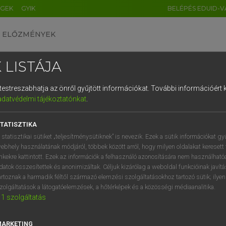
ÉGEK
GYIK
BELÉPÉS EDUID-V
ELŐZMÉNYEK
 LISTÁJA
és testreszabhatja az önről gyűjtött információkat.
További információért k
HU
DE
CN
FR
ES
IT
NL
RU
GR
adatvédelmi tájékoztatónkat
.
Y TAMÁS
1
2
3
4
5
6
7
8
9
ar−angol szótár
TATISZTIKA
q
w
e
r
t
z
u
i
 statisztikai sütiket „teljesítménysütiknek” is nevezik. Ezek a sütik információkat gy
ebhely használatának módjáról, többek között arról, hogy milyen oldalakat keresett 
a
s
d
f
g
h
j
k
l
é
inkekre kattintott. Ezek az információk a felhasználó azonosítására nem használható
datok összesítettek és anonimizáltak. Céljuk kizárólag a weboldal funkcióinak javít
í
y
x
c
v
b
n
m
,
.
artoznak a harmadik féltől származó elemzési szolgáltatásokhoz tartozó sütik; ilye
zolgáltatások a látogatóelemzések, a hőtérképek és a közösségi médiaanalitika.
VAN ELŐFIZETÉSED?
NINCS ELŐFIZETÉSED
1
szolgáltatás
előfizetésem a teljes szócikk
Nincs regisztrációm és előfiz
megtekintéséhez.
A szótár 2 órás, díjmente
MARKETING