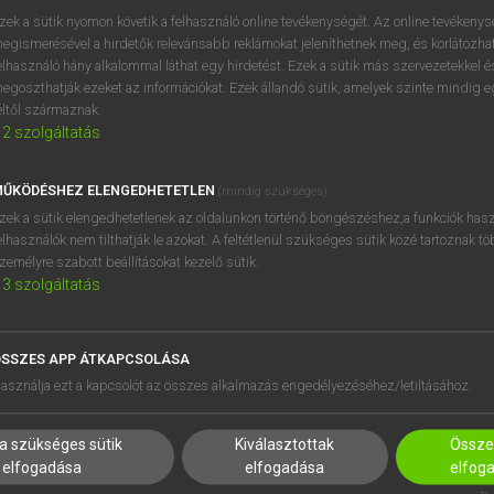
próbaverziójának elindítás
zek a sütik nyomon követik a felhasználó online tevékenységét. Az online tevékeny
BELÉPÉS
regisztrálok és
belépek
.
egismerésével a hirdetők relevánsabb reklámokat jeleníthetnek meg, és korlátozhat
elhasználó hány alkalommal láthat egy hirdetést. Ezek a sütik más szervezetekkel és
egoszthatják ezeket az információkat. Ezek állandó sütik, amelyek szinte mindig 
REGISZTRÁCIÓ
éltől származnak.
2
szolgáltatás
ŰKÖDÉSHEZ ELENGEDHETETLEN
(mindig szükséges)
zek a sütik elengedhetetlenek az oldalunkon történő böngészéshez,a funkciók hasz
elhasználók nem tilthatják le azokat. A feltétlenül szükséges sütik közé tartoznak t
zemélyre szabott beállításokat kezelő sütik.
3
szolgáltatás
SSZES APP ÁTKAPCSOLÁSA
HASZNÁLÓKNAK
SÚGÓ
asználja ezt a kapcsolót az összes alkalmazás engedélyezéséhez/letiltásához.
K
RÓLUNK
NTÉZMÉNYEKNEK
ELÉRHETŐSÉG
a szükséges sütik
Kiválasztottak
Összes
MEGOLDÁSOK
SÜTI BEÁLLÍTÁSOK
elfogadása
elfogadása
elfog