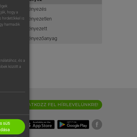
ához
ségek
fényezés
ják, hogy a
fényezetlen
 hirdetőkkel is
egy harmadik
fényezett
fényezőanyag
nálatához, és a
öbbek között a
IRATKOZZ FEL HÍRLEVELÜNKRE!
 süti
adása